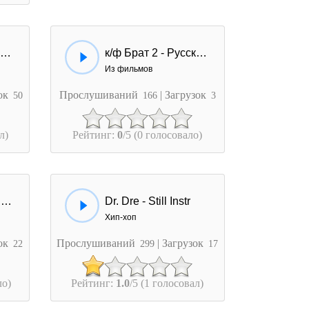
Ария - Баллада О Древнерусском Войне
к/ф Брат 2 - Русский на войне своих...
Из фильмов
зок
Прослушиваний
| Загрузок
50
166
3
л)
Рейтинг:
0
/5 (0 голосовало)
Kim Kay - Li La Li Instr
Dr. Dre - Still Instr
Хип-хоп
зок
Прослушиваний
| Загрузок
22
299
17
ло)
Рейтинг:
1.0
/5 (1 голосовал)