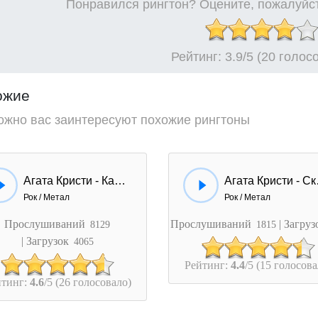
Понравился рингтон? Оцените, пожалуйст
Рейтинг:
3.9
/5 (20 голос
ожие
ожно вас заинтересуют похожие рингтоны
Агата Кристи - Как На Войне
Агата 
Рок / Метал
Рок / Метал
Прослушиваний
Прослушиваний
| Загру
8129
1815
| Загрузок
4065
Рейтинг:
4.4
/5 (15 голосова
йтинг:
4.6
/5 (26 голосовало)