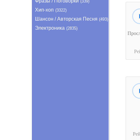
Фразы / Поговорки
(339)
Хип-хоп
(3322)
Шансон / Авторская Песня
(493)
Электроника
(2835)
Прос
Ре
Ре