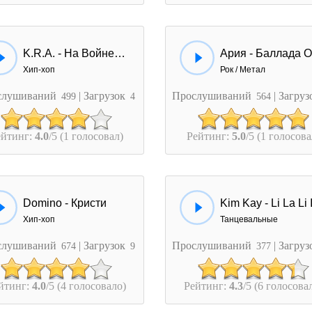
K.R.A. - На Войне Как На Войне
Хип-хоп
Рок / Метал
слушиваний
| Загрузок
Прослушиваний
| Загру
499
4
564
ейтинг:
4.0
/5 (1 голосовал)
Рейтинг:
5.0
/5 (1 голосова
Domino - Кристи
Хип-хоп
Танцевальные
слушиваний
| Загрузок
Прослушиваний
| Загру
674
9
377
йтинг:
4.0
/5 (4 голосовало)
Рейтинг:
4.3
/5 (6 голосова