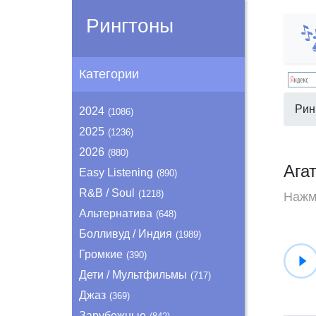
Рингтоны
Категории
Рин
2024
(1086)
2025
(1236)
2026
(880)
Ага
Easy Listening
(890)
R&B / Soul
(1218)
Нажми
Альтернатива
(648)
Болливуд / Индия
(1989)
Громкие
(390)
Дети / Мультфильмы
(717)
Джаз
(369)
Зарубежные