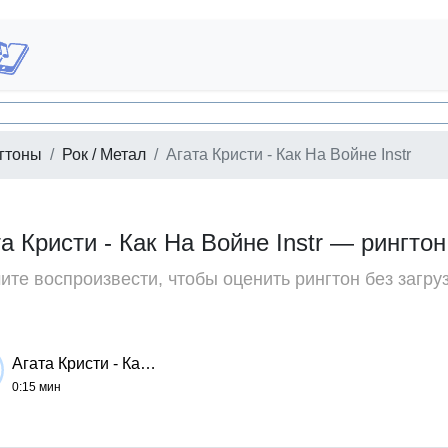
гтоны
Рок / Метал
Агата Кристи - Как На Войне Instr
та Кристи - Как На Войне Instr — рингто
те воспроизвести, чтобы оценить рингтон без загру
Агата Кристи - Как На Войне Instr
0:15 мин