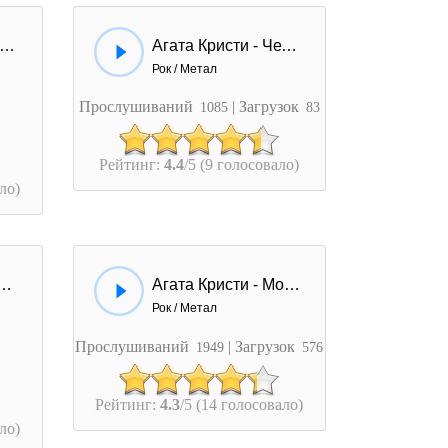
гата Кристи - Опиум Для Никого
Агата Кристи - Четыре Слова
Рок / Метал
Прослушиваний
| Загрузок
1085
83
Рейтинг:
4.4
/5 (9 голосовало)
ло)
Кристи - Ковер-Вертолет
Агата Кристи - Моряк (Вино и Гашиш)
Рок / Метал
Прослушиваний
| Загрузок
1949
576
Рейтинг:
4.3
/5 (14 голосовало)
ло)