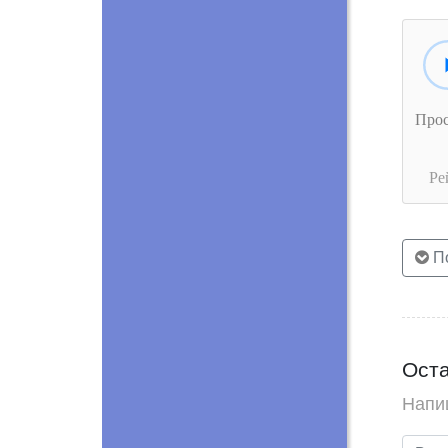
Про
Ре
По
Оста
Напи