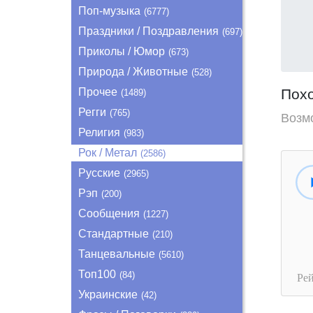
Поп-музыка
(6777)
Праздники / Поздравления
(697)
Приколы / Юмор
(673)
Природа / Животные
(528)
Прочее
Пох
(1489)
Регги
(765)
Возм
Религия
(983)
Рок / Метал
(2586)
Русские
(2965)
Рэп
(200)
Сообщения
(1227)
Стандартные
(210)
Танцевальные
(5610)
Топ100
(84)
Ре
Украинские
(42)