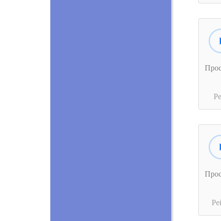
Про
Р
Про
Ре