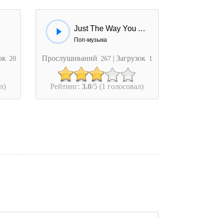
Just The Way You Are Instr
Поп-музыка
зок
Прослушиваний
| Загрузок
20
267
1
л)
Рейтинг:
3.0
/5 (1 голосовал)