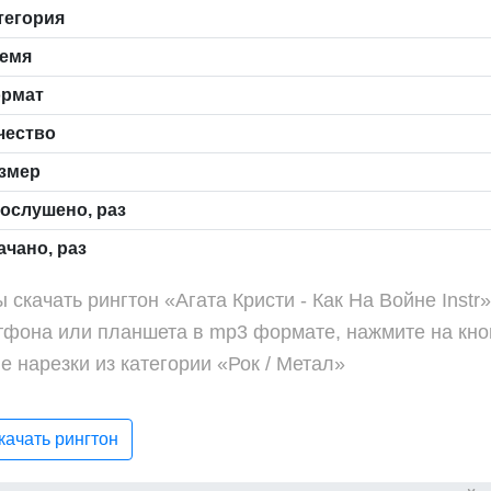
тегория
емя
рмат
чество
змер
ослушено, раз
чано, раз
 скачать рингтон «Агата Кристи - Как На Войне Inst
тфона или планшета в mp3 формате, нажмите на кно
е нарезки из категории «Рок / Метал»
ачать рингтон