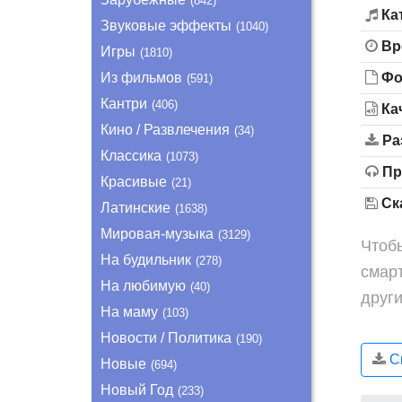
(842)
Ка
Звуковые эффекты
(1040)
Вр
Игры
(1810)
Из фильмов
Фо
(591)
Кантри
(406)
Ка
Кино / Развлечения
(34)
Ра
Классика
(1073)
Пр
Красивые
(21)
Ска
Латинские
(1638)
Мировая-музыка
(3129)
Чтобы
На будильник
(278)
смар
На любимую
(40)
други
На маму
(103)
Новости / Политика
(190)
Ск
Новые
(694)
Новый Год
(233)