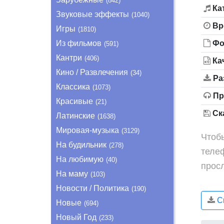
(842)
Ка
Звуковые эффекты
(1040)
Вр
Игры
(1810)
Из фильмов
Фо
(591)
Кантри
(406)
Ка
Кино / Развлечения
(34)
Ра
Классика
(1073)
Пр
Красивые
(21)
Ска
Латинские
(1638)
Мировая-музыка
(3129)
Чтобы
На будильник
(278)
теле
На любимую
(40)
прос
На маму
(103)
Новости / Политика
(190)
Ск
Новые
(694)
Новый Год
(233)