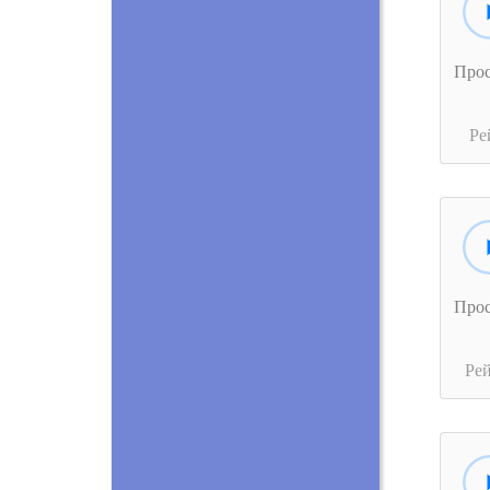
Про
Ре
Про
Ре