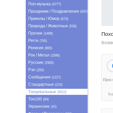
Поп-музыка
(6777)
Праздники / Поздравления
(697)
Приколы / Юмор
(673)
Природа / Животные
(528)
Прочее
Пох
(1489)
Регги
(765)
Возм
Религия
(983)
Рок / Метал
(2586)
Русские
(2965)
Рэп
(200)
Сообщения
(1227)
Прос
Стандартные
(210)
Танцевальные
(5610)
Ре
Топ100
(84)
Украинские
(42)