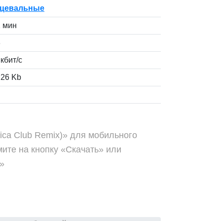
цевальные
1 мин
3
кбит/с
.26 Kb
nica Club Remix)» для мобильного
ите на кнопку «Скачать» или
»