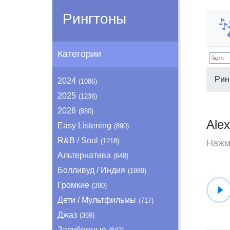
Рингтоны
Категории
Рин
2024
(1086)
2025
(1236)
2026
(880)
Ale
Easy Listening
(890)
R&B / Soul
(1218)
Нажми
Альтернатива
(648)
Болливуд / Индия
(1989)
Громкие
(390)
Дети / Мультфильмы
(717)
Джаз
(369)
Зарубежные