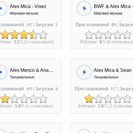
Alex Mica - Visez
Мировая-музыка
Мировая-музыка
слушиваний
| Загрузок
Прослушиваний
| Загру
147
1
89
йтинг:
3.5
/5 (2 голосовало)
Рейтинг:
0
/5 (0 голосовал
Alex Menco & Anatoly Kontsevich - Mica Pisica
Al
Танцевальные
Танцевальные
слушиваний
| Загрузок
Прослушиваний
| Загру
105
4
117
ейтинг:
1.0
/5 (1 голосовал)
Рейтинг:
1.0
/5 (2 голосова