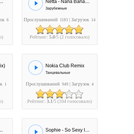
a - Jolie Nana (Marimba Remix)
Netta - Nana Banana (Amice Remix)
Зарубежные
зок
Прослушиваний
| Загрузок
6
1183
14
о)
Рейтинг:
5.0
/5 (2 голосовало)
ix)
Nokia Club Remix
Танцевальные
ок
Прослушиваний
| Загрузок
1
949
4
о)
Рейтинг:
3.1
/5 (104 голосовало)
ежду (Club Remix)
Sophie - So Sexy In The Club (Remix)