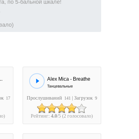
а, по 5-бальной шкале!
овало)
ica - Maria Maria (Reworked Remix)
Alex Mica - Breathe
Танцевальные
зок
Прослушиваний
| Загрузок
17
141
9
ло)
Рейтинг:
4.0
/5 (2 голосовало)