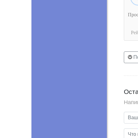
Про
Ре
По
Оста
Напи