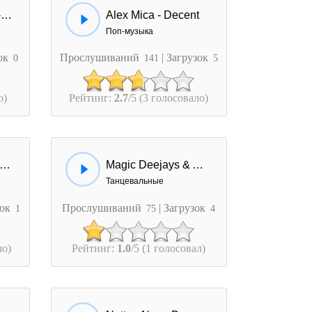
BWF & Alex Mica - Am Vazut
Alex Mica - Decent
Поп-музыка
зок
Прослушиваний
| Загрузок
0
141
5
о)
Рейтинг:
2.7
/5 (3 голосовало)
ex Mica & Sean Norvis, Seepryan - Love In Bali
Magic Deejays & Alex Stavi - Mamasita Bum Bum (Club Remix)
Танцевальные
зок
Прослушиваний
| Загрузок
1
75
4
ло)
Рейтинг:
1.0
/5 (1 голосовал)