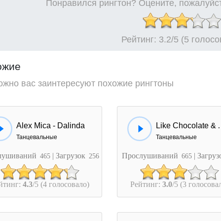
Понравился рингтон? Оцените, пожалуйст
Рейтинг:
3.2
/5 (5 голос
ожие
ожно вас заинтересуют похожие рингтоны
Alex Mica - Dalinda
Like Chocolate & Alex M
Танцевальные
Танцевальные
лушиваний
| Загрузок
Прослушиваний
| Загру
465
256
665
йтинг:
4.3
/5 (4 голосовало)
Рейтинг:
3.0
/5 (3 голосова