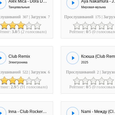
Alex Mica - Dora Dora
Aya Nakamur
Танцевальные
Мировая-музыка
слушиваний
| Загрузок
Прослушиваний
| Загру
307
7
175
йтинг:
3.0
/5 (2 голосовало)
Рейтинг:
0
/5 (0 голосовал
Club Remix
Ксюша (Club Rem
Электроника
2025
слушиваний
| Загрузок
Прослушиваний
| Загруз
522
6
2
йтинг:
2.9
/5 (91 голосовало)
Рейтинг:
0
/5 (0 голосовал
Inna - Club Rocker (Odd Remix)
Nami - М