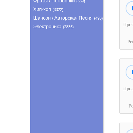
Фразы / Поговорки
(339)
Хип-хоп
(3322)
Шансон / Авторская Песня
(493)
Про
Электроника
(2835)
Ре
Про
Р