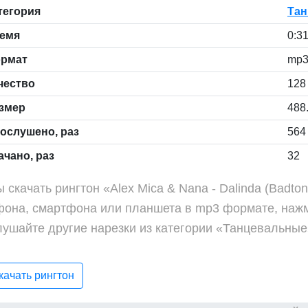
тегория
Тан
емя
0:3
рмат
mp
чество
128 
змер
488
ослушено, раз
564
чано, раз
32
 скачать рингтон «Alex Mica & Nana - Dalinda (Badto
фона, смартфона или планшета в mp3 формате, нажм
лушайте другие нарезки из категории «Танцевальные
ачать рингтон