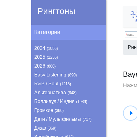
Рингтоны
Категории
Рин
2024
(1086)
2025
(1236)
2026
(880)
Bay
Easy Listening
(890)
R&B / Soul
(1218)
Нажми
Альтернатива
(648)
Болливуд / Индия
(1989)
Громкие
(390)
Дети / Мультфильмы
(717)
Джаз
(369)
Зарубежные