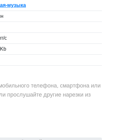
ая-музыка
ин
т/с
 Kb
я мобильного телефона, смартфона или
ли прослушайте другие нарезки из