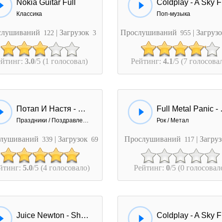
Nokia Guitar Full
C
Классика
Поп-музыка
слушиваний
| Загрузок
Прослушиваний
| Загруз
122
3
955
ейтинг:
3.0
/5 (1 голосовал)
Рейтинг:
4.1
/5 (7 голосова
Потап И Настя - Новый Год (Dj Miv Full Rmx)
Full M
Праздники / Поздравления
Рок / Метал
лушиваний
| Загрузок
Прослушиваний
| Загру
339
69
117
йтинг:
5.0
/5 (4 голосовало)
Рейтинг:
0
/5 (0 голосовал
Juice Newton - Shot Full of Love
C