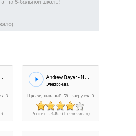
а, по 5-бальной шкале!
овало)
Czerwone Gitary - Mija Rok Flute
Andrew Bayer - Need Your Love (Phonat Remix)
Электроника
зок
Прослушиваний
| Загрузок
3
58
0
о)
Рейтинг:
4.0
/5 (1 голосовал)