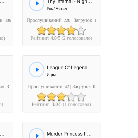
oldplay - A Sky Full Of Stars
Thy Infernal - Night Of The Full Moon
Рок / Метал
ок
Прослушиваний
| Загрузок
306
220
1
ло)
Рейтинг:
4.0
/5 (2 голосовало)
etal Panic - Tomorrow
League Of Legends - Rengar Full Trophies
Игры
зок
Прослушиваний
| Загрузок
3
42
0
о)
Рейтинг:
3.0
/5 (1 голосовал)
oldplay - A Sky Full Of Stars (Syn Cole Remix)
Murder Princess Full OP Hikari Sasuhou