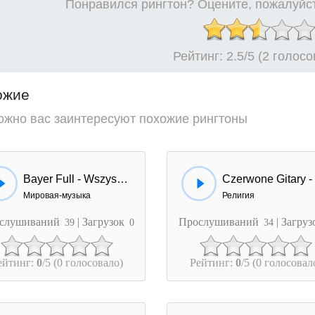
Понравился рингтон? Оцените, пожалуйст
Рейтинг:
2.5
/5 (2 голос
ожие
ожно вас заинтересуют похожие рингтоны
Bayer Full - Wszyscy Polacy
Мировая-музыка
Религия
слушиваний
| Загрузок
Прослушиваний
| Загру
39
0
34
ейтинг:
0
/5 (0 голосовало)
Рейтинг:
0
/5 (0 голосовал