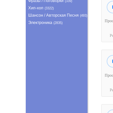
Фразы / Поговорки
(339)
Хип-хоп
(3322)
Шансон / Авторская Песня
(493)
Про
Электроника
(2835)
Р
Про
Р