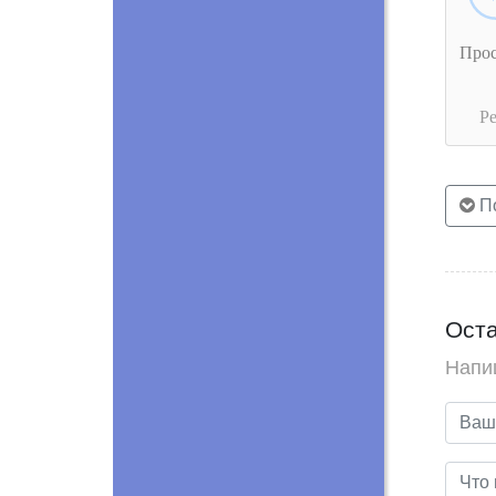
Про
Р
По
Оста
Напи