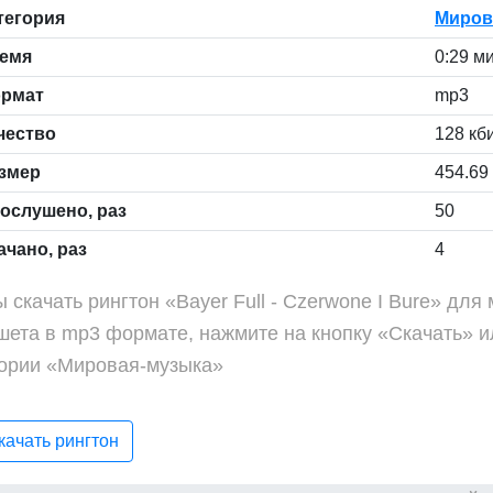
тегория
Миров
емя
0:29 м
рмат
mp3
чество
128 кби
змер
454.69
ослушено, раз
50
чано, раз
4
 скачать рингтон «Bayer Full - Czerwone I Bure» дл
шета в mp3 формате, нажмите на кнопку «Скачать» и
гории «Мировая-музыка»
ачать рингтон