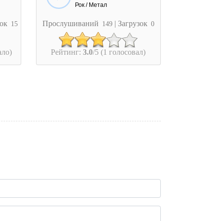
Рок / Метал
зок
Прослушиваний
| Загрузок
15
149
0
ало)
Рейтинг:
3.0
/5 (1 голосовал)