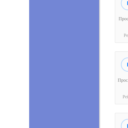
Про
Р
Прос
Ре