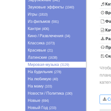
(842)
Ка
Звуковые эффекты
(1040)
Вр
Игры
(1810)
Из фильмов
Фо
(591)
Кантри
(406)
Ка
Кино / Развлечения
(34)
Ра
Классика
(1073)
Пр
Красивые
(21)
Ска
Латинские
(1638)
Мировая-музыка
(3129)
Чтобы
На будильник
(278)
план
На любимую
(40)
кате
На маму
(103)
Новости / Политика
(190)
Ск
Новые
(694)
Новый Год
(233)