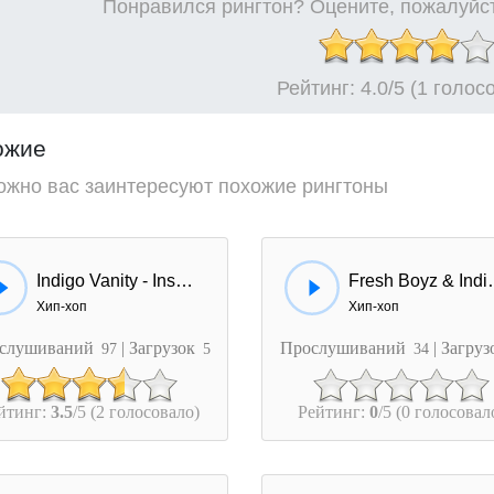
Понравился рингтон? Оцените, пожалуйст
Рейтинг:
4.0
/5 (1 голос
ожие
ожно вас заинтересуют похожие рингтоны
Indigo Vanity - Insecure
Fresh Boyz & I
Хип-хоп
Хип-хоп
слушиваний
| Загрузок
Прослушиваний
| Загру
97
5
34
йтинг:
3.5
/5 (2 голосовало)
Рейтинг:
0
/5 (0 голосовал