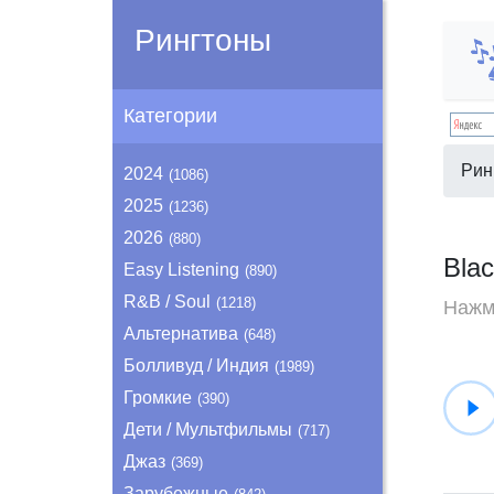
Рингтоны
Категории
Рин
2024
(1086)
2025
(1236)
2026
(880)
Blac
Easy Listening
(890)
R&B / Soul
(1218)
Нажми
Альтернатива
(648)
Болливуд / Индия
(1989)
Громкие
(390)
Дети / Мультфильмы
(717)
Джаз
(369)
Зарубежные