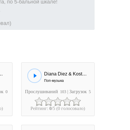
а, по 5-бальной шкале!
овал)
ndigo Vanity - Your So Cool
Diana Diez & Kostas Martakis - Sex Indigo
Поп-музыка
зок
Прослушиваний
| Загрузок
0
103
5
о)
Рейтинг:
0
/5 (0 голосовало)