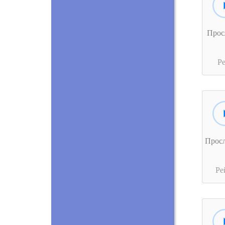
Прос
Р
Прос
Ре