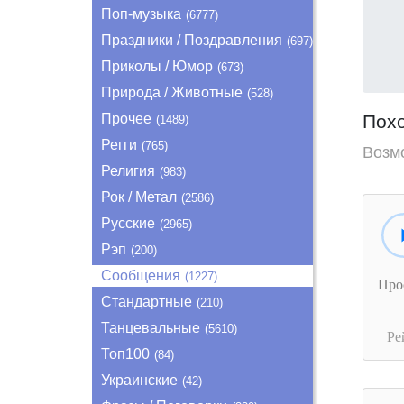
Поп-музыка
(6777)
Праздники / Поздравления
(697)
Приколы / Юмор
(673)
Природа / Животные
(528)
Прочее
Пох
(1489)
Регги
(765)
Возм
Религия
(983)
Рок / Метал
(2586)
Русские
(2965)
Рэп
(200)
Сообщения
(1227)
Про
Стандартные
(210)
Танцевальные
(5610)
Ре
Топ100
(84)
Украинские
(42)