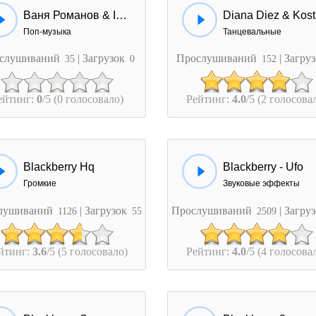
Ваня Романов & Indigo - Любовь Без Границ
Di
Поп-музыка
Танцевальные
слушиваний
| Загрузок
Прослушиваний
| Загру
35
0
152
ейтинг:
0
/5 (0 голосовало)
Рейтинг:
4.0
/5 (2 голосова
Blackberry Hq
Blackberry - Ufo
Громкие
Звуковые эффекты
лушиваний
| Загрузок
Прослушиваний
| Загру
1126
55
2509
йтинг:
3.6
/5 (5 голосовало)
Рейтинг:
4.0
/5 (4 голосова