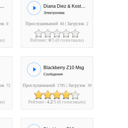
ana Diez & Kostas Martakis - Sex Indigo (Dj Solovey Remix)
Diana Diez & Kostas Martakis - Sex Indigo (Kaba Dubstep Remix)
Электроника
зок
Прослушиваний
| Загрузок
0
60
2
ло)
Рейтинг:
0
/5 (0 голосовало)
Blackberry Z10 Msg
Сообщения
зок
Прослушиваний
| Загрузок
72
1795
39
ло)
Рейтинг:
4.2
/5 (6 голосовало)