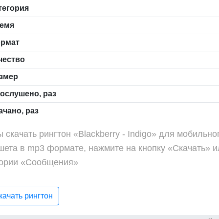
тегория
емя
рмат
чество
змер
ослушено, раз
чано, раз
 скачать рингтон «Blackberry - Indigo» для мобильн
шета в mp3 формате, нажмите на кнопку «Скачать» и
гории «Сообщения»
ачать рингтон