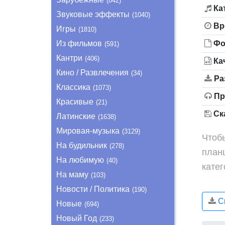
(842)
Ка
Звуковые эффекты
(1040)
Вр
Игры
(1810)
Из фильмов
Фо
(591)
Кантри
(406)
Ка
Кино / Развлечения
(34)
Ра
Классика
(1073)
Пр
Красивые
(21)
Ска
Латинские
(1638)
Мировая-музыка
(3129)
Чтобы
На будильник
(278)
план
На любимую
(40)
кате
На маму
(103)
Новости / Политика
(190)
Ск
Новые
(694)
Новый Год
(233)