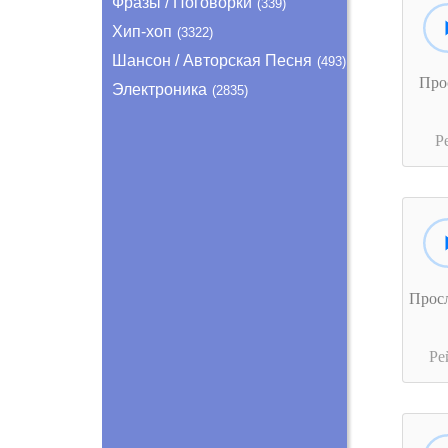
Фразы / Поговорки
(339)
Хип-хоп
(3322)
Шансон / Авторская Песня
(493)
Про
Электроника
(2835)
Р
Прос
Ре