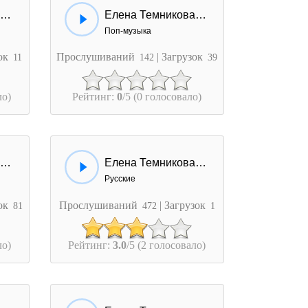
Елена Темникова - Бабочки
Елена Темникова - Не Модные
Поп-музыка
зок
Прослушиваний
| Загрузок
11
142
39
ло)
Рейтинг:
0
/5 (0 голосовало)
Елена Темникова - Нет связи
Елена Темникова - Говорила
Русские
зок
Прослушиваний
| Загрузок
81
472
1
ло)
Рейтинг:
3.0
/5 (2 голосовало)