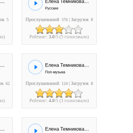
Елена Темникова - По нулям
Елена Темникова - Под луной
Русские
зок
Прослушиваний
| Загрузок
5
376
8
ло)
Рейтинг:
3.0
/5 (5 голосовало)
Елена Темникова - Обнимаю
Елена Темникова - Иди За Мной
Поп-музыка
зок
Прослушиваний
| Загрузок
62
124
8
ло)
Рейтинг:
4.0
/5 (3 голосовало)
Елена Темникова - Душит Ювелирка
Елена Темникова - Душит ювелирка