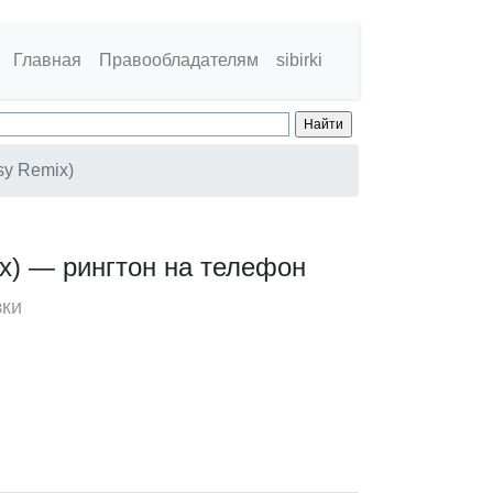
Главная
Правообладателям
sibirki
sy Remix)
ix) — рингтон на телефон
зки