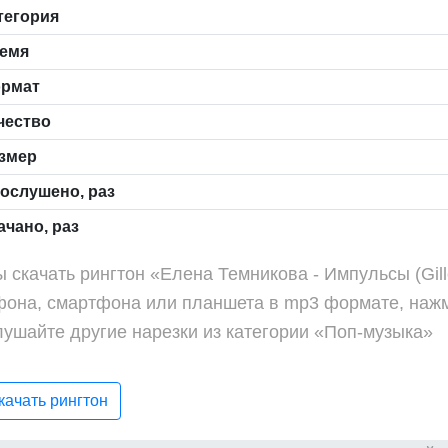
тегория
емя
рмат
чество
змер
ослушено, раз
чано, раз
 скачать рингтон «Елена Темникова - Импульсы (Gil
фона, смартфона или планшета в mp3 формате, нажм
лушайте другие нарезки из категории «Поп-музыка»
ачать рингтон