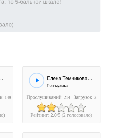
а, по 5-бальной шкале!
овало)
Елена Темникова - Импульсы
Елена Темникова - Ближе
Поп-музыка
ок
Прослушиваний
| Загрузок
149
214
2
ло)
Рейтинг:
2.0
/5 (2 голосовало)