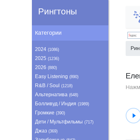
Рингтоны
Категории
Рин
2024
(1086)
2025
(1236)
2026
(880)
Еле
Easy Listening
(890)
R&B / Soul
(1218)
Нажми
Альтернатива
(648)
Болливуд / Индия
(1989)
Громкие
(390)
Дети / Мультфильмы
(717)
Джаз
(369)
Зарубежные