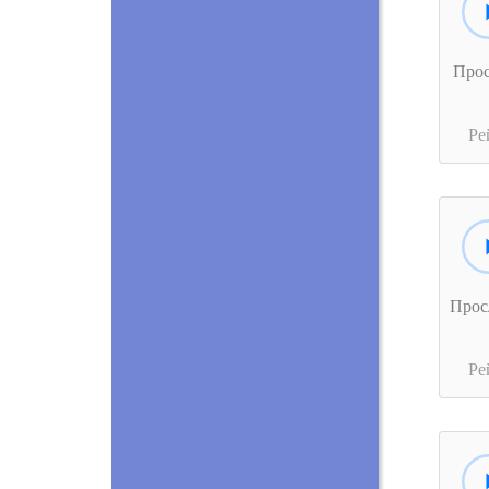
Про
Ре
Прос
Ре