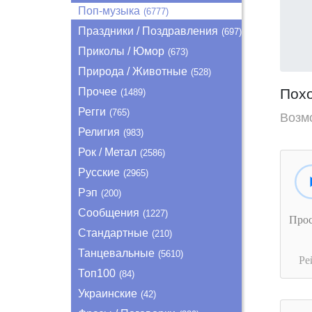
Поп-музыка
(6777)
Праздники / Поздравления
(697)
Приколы / Юмор
(673)
Природа / Животные
(528)
Прочее
Пох
(1489)
Регги
(765)
Возм
Религия
(983)
Рок / Метал
(2586)
Русские
(2965)
Рэп
(200)
Сообщения
(1227)
Про
Стандартные
(210)
Танцевальные
(5610)
Ре
Топ100
(84)
Украинские
(42)