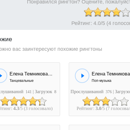
Понравился рингтон? Оцените, пожалуйст
Рейтинг:
4.0
/5 (4 голос
ожие
ожно вас заинтересуют похожие рингтоны
Елена Темникова - Импульсы (Kolya Dark Remix)
Танцевальные
Поп-музыка
слушиваний
| Загрузок
Прослушиваний
| Загруз
141
8
376
йтинг:
4.3
/5 (3 голосовало)
Рейтинг:
3.0
/5 (7 голосова