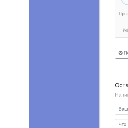
Про
Ре
По
Оста
Напи