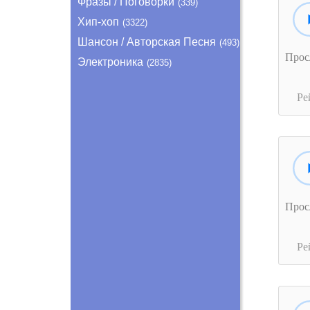
Фразы / Поговорки
(339)
Хип-хоп
(3322)
Шансон / Авторская Песня
(493)
Прос
Электроника
(2835)
Ре
Прос
Ре