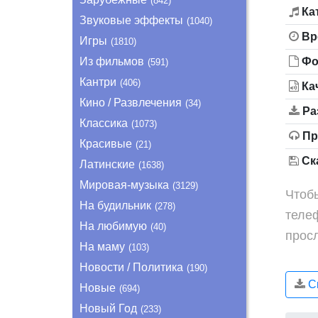
(842)
Ка
Звуковые эффекты
(1040)
Вр
Игры
(1810)
Из фильмов
Фо
(591)
Кантри
(406)
Ка
Кино / Развлечения
(34)
Ра
Классика
(1073)
Пр
Красивые
(21)
Ска
Латинские
(1638)
Мировая-музыка
(3129)
Чтобы
На будильник
(278)
теле
На любимую
(40)
прос
На маму
(103)
Новости / Политика
(190)
Ск
Новые
(694)
Новый Год
(233)