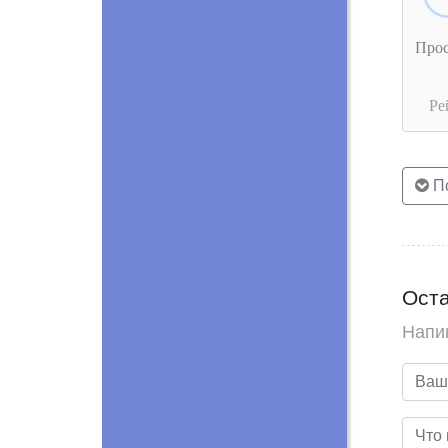
Про
Ре
По
Оста
Напи