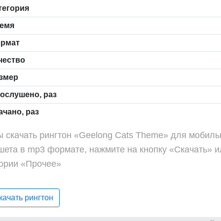
тегория
емя
рмат
чество
змер
ослушено, раз
чано, раз
ы скачать рингтон «Geelong Cats Theme» для мобил
шета в mp3 формате, нажмите на кнопку «Скачать» и
гории «Прочее»
ачать рингтон