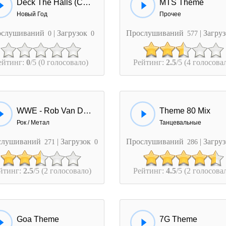
Deck The Halls (Cats Cover)
MTS Theme
Новый Год
Прочее
ослушиваний
| Загрузок
Прослушиваний
| Загру
0
0
577
ейтинг:
0
/5 (0 голосовало)
Рейтинг:
2.5
/5 (4 голосова
WWE - Rob Van Dam Theme
Theme 80 Mix
Рок / Метал
Танцевальные
слушиваний
| Загрузок
Прослушиваний
| Загру
271
0
286
йтинг:
2.5
/5 (2 голосовало)
Рейтинг:
4.5
/5 (2 голосова
Goa Theme
7G Theme