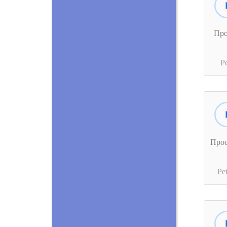
Пр
Р
Про
Ре