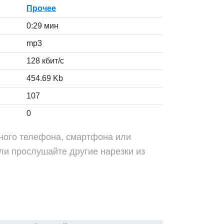
Прочее
0:29 мин
mp3
128 кбит/с
454.69 Kb
107
0
ьного телефона, смартфона или
ли прослушайте другие нарезки из