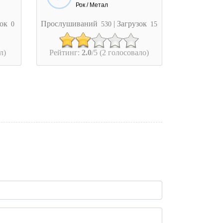
Рок / Метал
зок
Прослушиваний
| Загрузок
0
530
15
л)
Рейтинг:
2.0
/5 (2 голосовало)