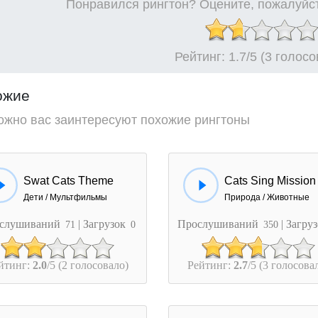
Понравился рингтон? Оцените, пожалуйст
Рейтинг:
1.7
/5 (3 голос
ожие
ожно вас заинтересуют похожие рингтоны
Swat Cats Theme
Дети / Мультфильмы
Природа / Животные
слушиваний
| Загрузок
Прослушиваний
| Загру
71
0
350
йтинг:
2.0
/5 (2 голосовало)
Рейтинг:
2.7
/5 (3 голосова