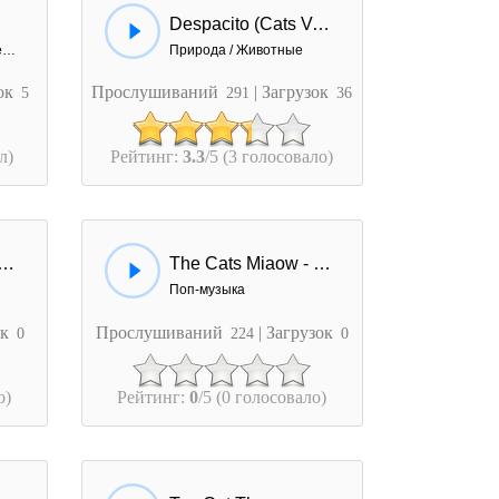
Despacito (Cats Version)
Праздники / Поздравления
Природа / Животные
зок
Прослушиваний
| Загрузок
5
291
36
л)
Рейтинг:
3.3
/5 (3 голосовало)
 Jingle Bells (Cover)
The Cats Miaow - Dont Worry
Поп-музыка
ок
Прослушиваний
| Загрузок
0
224
0
о)
Рейтинг:
0
/5 (0 голосовало)