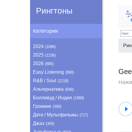
Рингтоны
Категории
Рин
2024
(1086)
2025
(1236)
2026
(880)
Gee
Easy Listening
(890)
R&B / Soul
(1218)
Нажми
Альтернатива
(648)
Болливуд / Индия
(1989)
Громкие
(390)
Дети / Мультфильмы
(717)
Джаз
(369)
Зарубежные