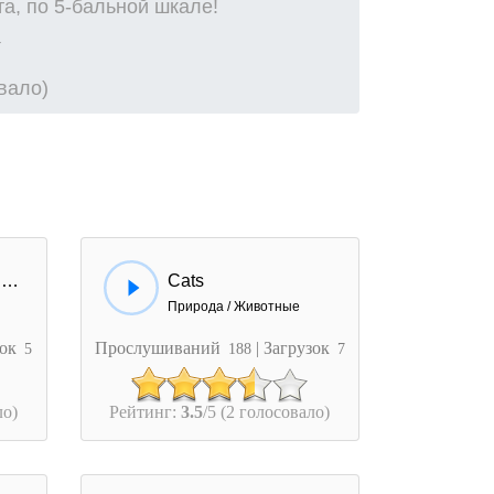
а, по 5-бальной шкале!
овало)
Cats Sing Mission Impossible Theme
Cats
Природа / Животные
зок
Прослушиваний
| Загрузок
5
188
7
ло)
Рейтинг:
3.5
/5 (2 голосовало)