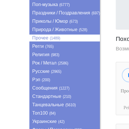
Поп-музыка
(6777)
Праздники / Поздравления
(697)
Приколы / Юмор
(673)
Природа / Животные
(528)
Прочее
Пох
(1489)
Регги
(765)
Возм
Религия
(983)
Рок / Метал
(2586)
Русские
(2965)
Рэп
(200)
Сообщения
(1227)
Про
Стандартные
(210)
Танцевальные
(5610)
Ре
Топ100
(84)
Украинские
(42)