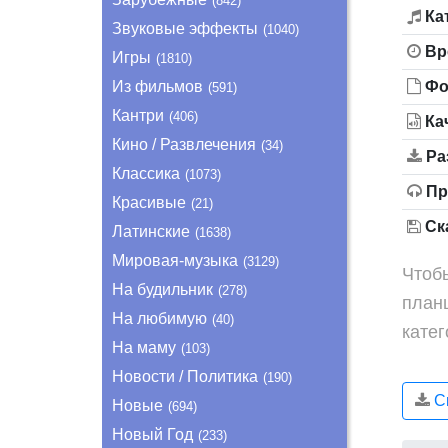
(842)
Ка
Звуковые эффекты
(1040)
Вр
Игры
(1810)
Из фильмов
Фо
(591)
Кантри
(406)
Ка
Кино / Развлечения
(34)
Ра
Классика
(1073)
Пр
Красивые
(21)
Ска
Латинские
(1638)
Мировая-музыка
(3129)
Чтоб
На будильник
(278)
план
На любимую
(40)
кате
На маму
(103)
Новости / Политика
(190)
Ск
Новые
(694)
Новый Год
(233)