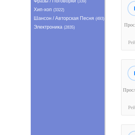
Фразы / Поговорки
(339)
Хип-хоп
(3322)
Шансон / Авторская Песня
(493)
Прос
Электроника
(2835)
Ре
Прос
Ре