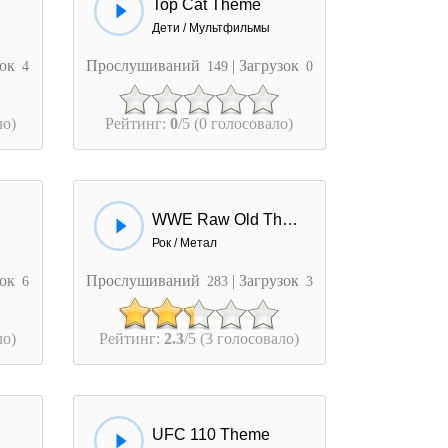
Top Cat Theme
Дети / Мультфильмы
зок
Прослушиваний
| Загрузок
4
149
0
ло)
Рейтинг:
0
/5 (0 голосовало)
WWE Raw Old Theme
Рок / Метал
зок
Прослушиваний
| Загрузок
6
283
3
ло)
Рейтинг:
2.3
/5 (3 голосовало)
UFC 110 Theme