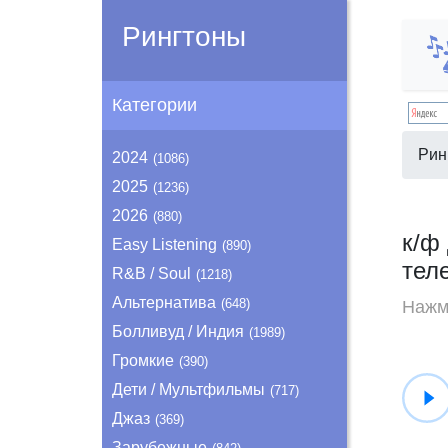
Рингтоны
Категории
Рин
2024
(1086)
2025
(1236)
2026
(880)
к/ф
Easy Listening
(890)
тел
R&B / Soul
(1218)
Альтернатива
(648)
Нажми
Болливуд / Индия
(1989)
Громкие
(390)
Дети / Мультфильмы
(717)
Джаз
(369)
Зарубежные