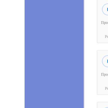
Про
Р
Про
Р