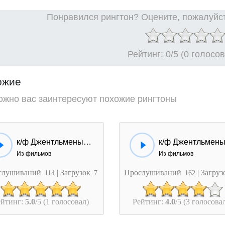
Понравился рингтон? Оцените, пожалуйст
Рейтинг:
0
/5 (0 голосо
ожие
ожно вас заинтересуют похожие рингтоны
к/ф Джентльмены удачи - Ты - вор! Джентельмен удачи...
Из фильмов
Из фильмов
слушиваний
| Загрузок
Прослушиваний
| Загру
114
7
162
ейтинг:
5.0
/5 (1 голосовал)
Рейтинг:
4.0
/5 (3 голосова