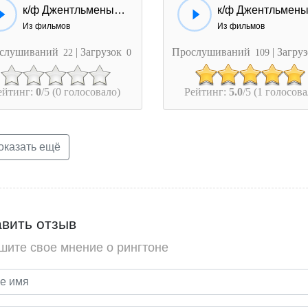
к/ф Джентльмены удачи - Прямо насмерть..
Из фильмов
Из фильмов
слушиваний
| Загрузок
Прослушиваний
| Загру
22
0
109
ейтинг:
0
/5 (0 голосовало)
Рейтинг:
5.0
/5 (1 голосова
казать ещё
вить отзыв
шите свое мнение о рингтоне