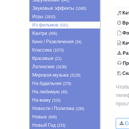
(842)
Звуковые эффекты
(1040)
Ка
Игры
(1810)
Вр
Из фильмов
(591)
Фо
Кантри
(406)
Кино / Развлечения
(34)
Ка
Классика
(1073)
Ра
Красивые
(21)
Пр
Латинские
(1638)
Ска
Мировая-музыка
(3129)
На будильник
(278)
Чтобы
На любимую
(40)
теле
На маму
(103)
прос
Новости / Политика
(190)
Новые
(694)
Ск
Новый Год
(233)