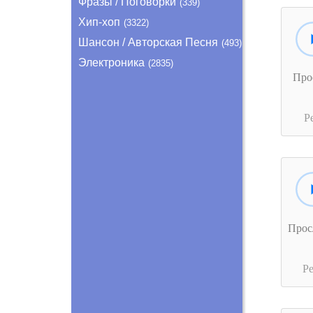
Фразы / Поговорки
(339)
Хип-хоп
(3322)
Шансон / Авторская Песня
(493)
Электроника
(2835)
Про
Р
Прос
Р