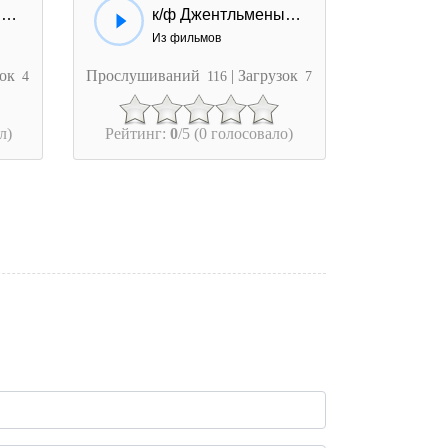
к/ф Джентльмены удачи - Как что, так сразу Косой...
к/ф Джентльмены удачи - А ну, канай отсюда!
Из фильмов
зок
Прослушиваний
| Загрузок
4
116
7
л)
Рейтинг:
0
/5 (0 голосовало)