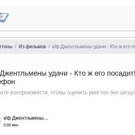
гтоны
Из фильмов
к/ф Джентльмены удачи - Кто ж его по
 Джентльмены удачи - Кто ж его посадит!
ефон
те воспроизвести, чтобы оценить рингтон без загру
к/ф Джентльмены удачи - Кто ж его посадит! Он же...
0:08 мин