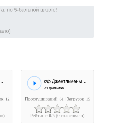
а, по 5-бальной шкале!
вало)
к/ф Джентльмены удачи - Нет, это не мы!
к/ф Джентльмены удачи - Йес, йес, ОБХСС!
Из фильмов
зок
Прослушиваний
| Загрузок
12
61
15
ло)
Рейтинг:
0
/5 (0 голосовало)