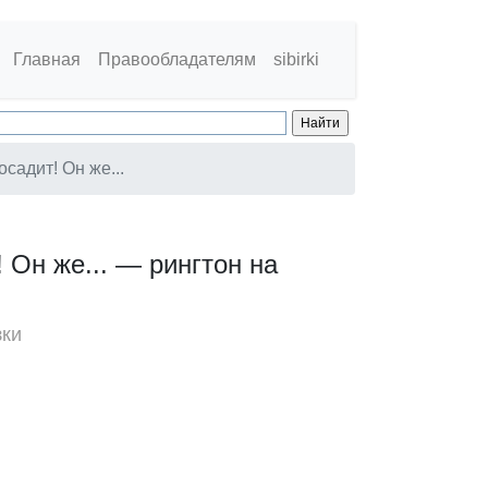
Главная
Правообладателям
sibirki
садит! Он же...
 Он же... — рингтон на
зки