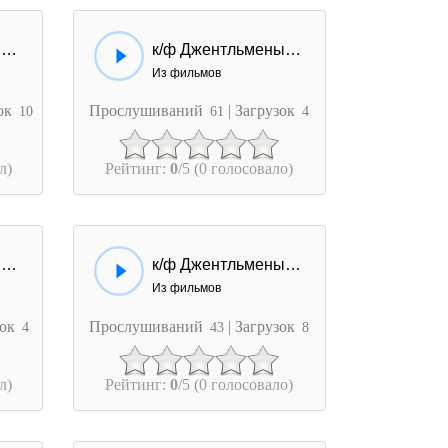
к/ф Джентльмены удачи - Эй, гражданина!
к/ф Джентльмены удачи - Иди, иди, Вась...
Из фильмов
зок
Прослушиваний
| Загрузок
10
61
4
л)
Рейтинг:
0
/5 (0 голосовало)
к/ф Джентльмены удачи - Шакал я паршивый...
к/ф Джентльмены удачи - Ну вы будете жрать или нет!
Из фильмов
зок
Прослушиваний
| Загрузок
4
43
8
л)
Рейтинг:
0
/5 (0 голосовало)