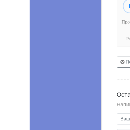
Про
Р
По
Оста
Напи