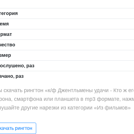
тегория
емя
рмат
чество
змер
ослушено, раз
чано, раз
 скачать рингтон «к/ф Джентльмены удачи - Кто ж ег
фона, смартфона или планшета в mp3 формате, нажм
лушайте другие нарезки из категории «Из фильмов»
ачать рингтон