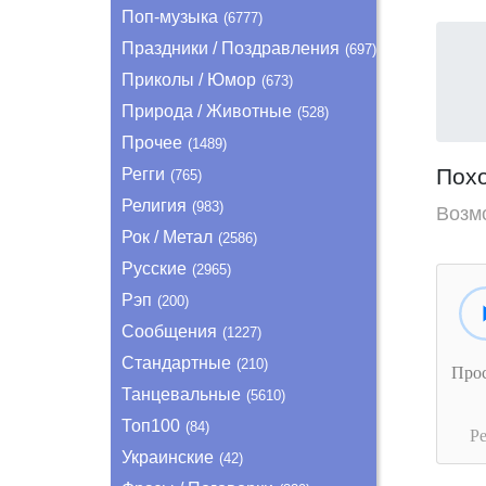
Поп-музыка
(6777)
Праздники / Поздравления
(697)
Приколы / Юмор
(673)
Природа / Животные
(528)
Прочее
(1489)
Пох
Регги
(765)
Религия
(983)
Возм
Рок / Метал
(2586)
Русские
(2965)
Рэп
(200)
Сообщения
(1227)
Стандартные
(210)
Про
Танцевальные
(5610)
Топ100
(84)
Р
Украинские
(42)