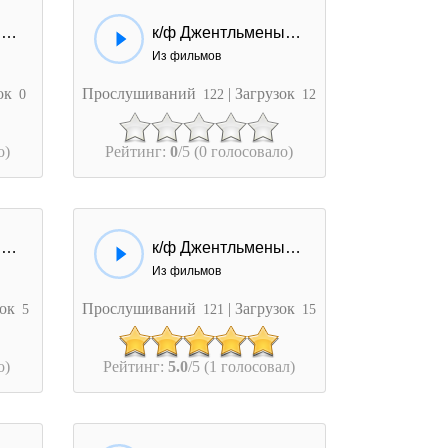
к/ф Джентльмены удачи - Моргалы выколю!
к/ф Джентльмены удачи - Лошадью ходи.
Из фильмов
зок
Прослушиваний
| Загрузок
0
122
12
о)
Рейтинг:
0
/5 (0 голосовало)
к/ф Джентльмены удачи - Тут помню, тут... ничего...
к/ф Джентльмены удачи - Всё. Кина не будет...
Из фильмов
зок
Прослушиваний
| Загрузок
5
121
15
о)
Рейтинг:
5.0
/5 (1 голосовал)