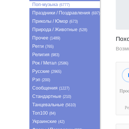
Поп-музыка
(6777)
Праздники / Поздравления
(697)
Приколы / Юмор
(673)
Природа / Животные
(528)
Прочее
Пох
(1489)
Регги
(765)
Возм
Религия
(983)
Рок / Метал
(2586)
Русские
(2965)
Рэп
(200)
Сообщения
(1227)
Про
Стандартные
(210)
Танцевальные
(5610)
Р
Топ100
(84)
Украинские
(42)