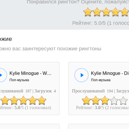
Понравился рингтон? Оцените, пожалуйст
Рейтинг:
5.0
/5 (1 голос
ожие
ожно вас заинтересуют похожие рингтоны
Kylie Minogue - Wow Wow
K
Поп-музыка
Поп-музыка
слушиваний
| Загрузок
Прослушиваний
| Загру
187
4
194
ейтинг:
5.0
/5 (1 голосовал)
Рейтинг:
3.0
/5 (2 голосова