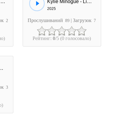
Jenifer & Kylie Minogue - On Oublie Le Reste
Kylie Minogue - Lights Camera Action
2025
зок
Прослушиваний
| Загрузок
2
89
7
ло)
Рейтинг:
0
/5 (0 голосовало)
Misha Miller - Don't Leave - Kylie
зок
3
о)