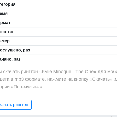
тегория
емя
рмат
чество
змер
ослушено, раз
чано, раз
 скачать рингтон «Kylie Minogue - The One» для мо
шета в mp3 формате, нажмите на кнопку «Скачать» и
гории «Поп-музыка»
ачать рингтон