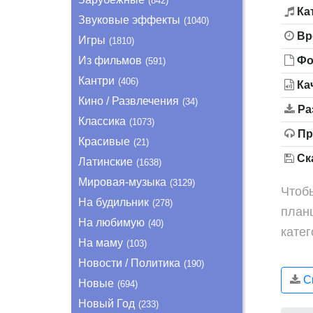
(842)
Ка
Звуковые эффекты
(1040)
Вр
Игры
(1810)
Из фильмов
Фо
(591)
Кантри
(406)
Ка
Кино / Развлечения
(34)
Ра
Классика
(1073)
Пр
Красивые
(21)
Ска
Латинские
(1638)
Мировая-музыка
(3129)
Чтобы
На будильник
(278)
план
На любимую
(40)
кате
На маму
(103)
Новости / Политика
(190)
Ск
Новые
(694)
Новый Год
(233)