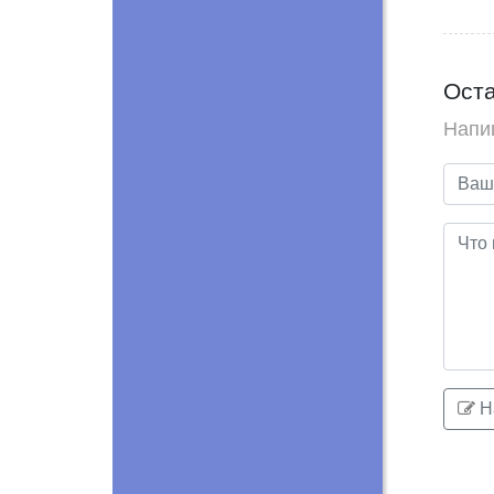
Оста
Напи
Н