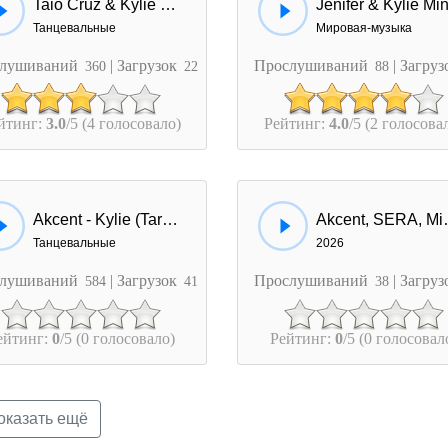
Taio Cruz & Kylie Minogue - Higher
Танцевальные
Мировая-музыка
лушиваний
| Загрузок
Прослушиваний
| Загру
360
22
88
йтинг:
3.0
/5 (4 голосовало)
Рейтинг:
4.0
/5 (2 голосова
Akcent - Kylie (Tarantino Refresh)
Akcent, SERA, 
Танцевальные
2026
лушиваний
| Загрузок
Прослушиваний
| Загру
584
41
38
ейтинг:
0
/5 (0 голосовало)
Рейтинг:
0
/5 (0 голосовал
казать ещё