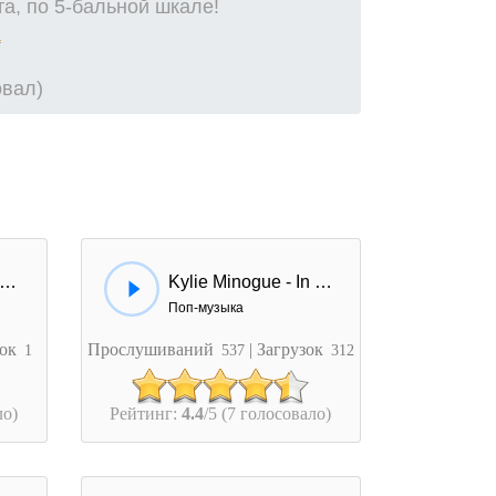
а, по 5-бальной шкале!
овал)
ylie Minogue - Did It Again
Kylie Minogue - In Your Eyes
Поп-музыка
зок
Прослушиваний
| Загрузок
1
537
312
ло)
Рейтинг:
4.4
/5 (7 голосовало)