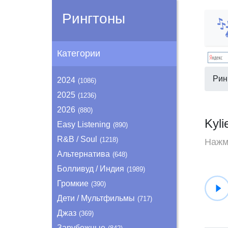
Рингтоны
Категории
Рин
2024
(1086)
2025
(1236)
2026
(880)
Kyl
Easy Listening
(890)
R&B / Soul
(1218)
Нажми
Альтернатива
(648)
Болливуд / Индия
(1989)
Громкие
(390)
Дети / Мультфильмы
(717)
Джаз
(369)
Зарубежные