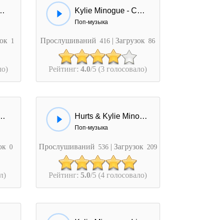
ue - Better Than Today
Kylie Minogue - Chocolate
Поп-музыка
зок
Прослушиваний
| Загрузок
1
416
86
ло)
Рейтинг:
4.0
/5 (3 голосовало)
ogue - Change Your Mind
Hurts & Kylie Minogue - Devotion
Поп-музыка
зок
Прослушиваний
| Загрузок
0
536
209
л)
Рейтинг:
5.0
/5 (4 голосовало)