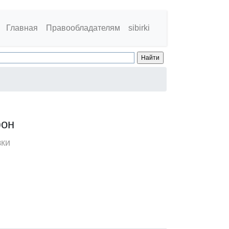
Главная
Правообладателям
sibirki
фон
зки