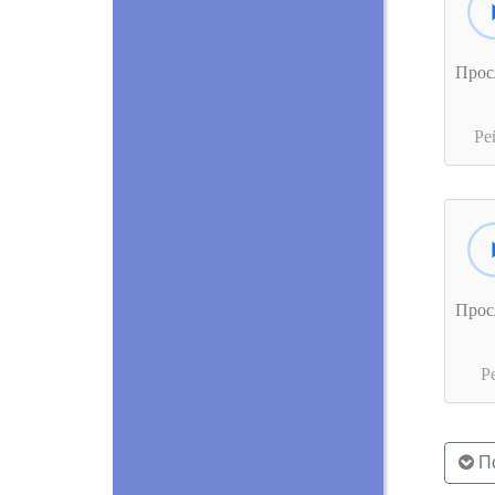
Прос
Ре
Прос
Р
По