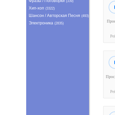
Фразы / Поговорки
(339)
Хип-хоп
(3322)
Шансон / Авторская Песня
(493)
Про
Электроника
(2835)
Ре
Прос
Ре