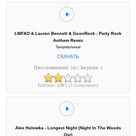
LMFAO & Lauren Bennett & GoonRock - Party Rock
Anthem Remix
Танцевальные
Прослушиваний
| Загрузок
242
5
Рейтинг:
2.0
/5 (3 голосовало)
Alex Holowka - Longest Night (Night In The Woods
Ost)