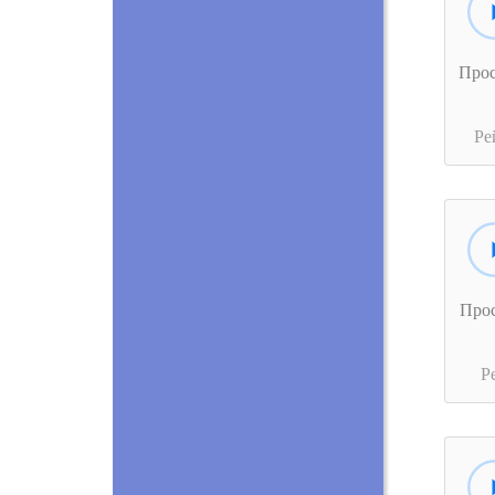
Про
Ре
Про
Р