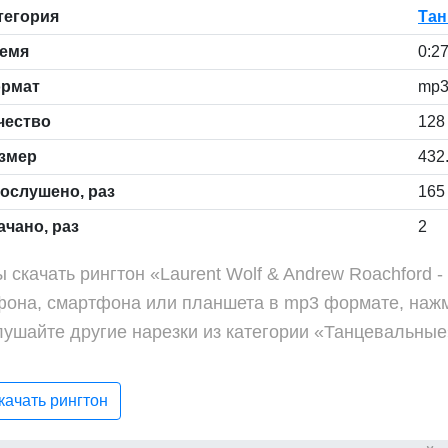
тегория
Тан
емя
0:2
рмат
mp
чество
128 
змер
432
ослушено, раз
165
чано, раз
2
 скачать рингтон «Laurent Wolf & Andrew Roachford 
фона, смартфона или планшета в mp3 формате, нажм
лушайте другие нарезки из категории «Танцевальные
ачать рингтон