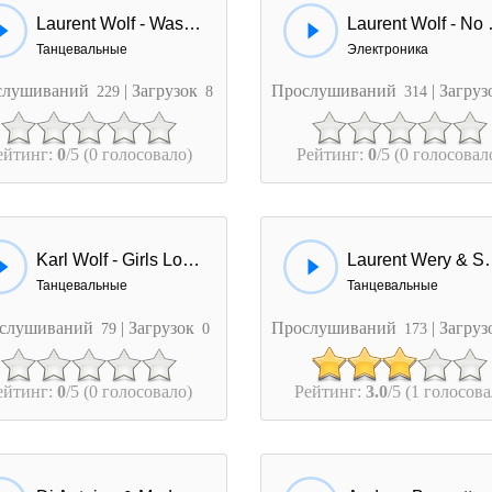
Laurent Wolf - Wash My World
Laurent W
Танцевальные
Электроника
слушиваний
| Загрузок
Прослушиваний
| Загру
229
8
314
ейтинг:
0
/5 (0 голосовало)
Рейтинг:
0
/5 (0 голосовал
Karl Wolf - Girls Love Shoes
Laurent Wery & Swif
Танцевальные
Танцевальные
слушиваний
| Загрузок
Прослушиваний
| Загру
79
0
173
ейтинг:
0
/5 (0 голосовало)
Рейтинг:
3.0
/5 (1 голосова