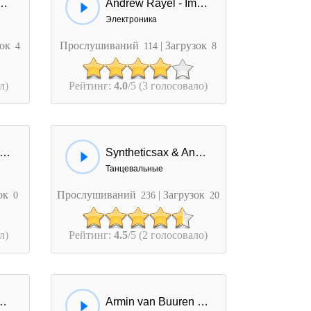
Bennett - Babylon
Andrew Rayel - Impulse
Электроника
зок
Прослушиваний
| Загрузок
4
114
8
л)
Рейтинг:
4.0
/5 (3 голосовало)
ulja Boy & Matt & Kim & Andrew W.K. - Im A Goner
Syntheticsax & Andrew S.Mile - Лезгинка
Танцевальные
зок
Прослушиваний
| Загрузок
0
236
20
л)
Рейтинг:
4.5
/5 (2 голосовало)
- Spooky Scary Skeletons
Armin van Buuren & Andrew Rayel - Eiforya