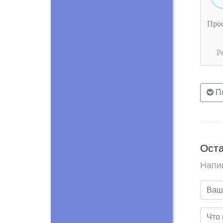
Про
Р
По
Оста
Напи