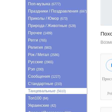
Поп-музыка
(6777)
Праздники / Поздравления
(697)
Приколы / Юмор
(673)
Природа / Животные
(528)
Прочее
Пох
(1489)
Регги
(765)
Возм
Религия
(983)
Рок / Метал
(2586)
Русские
(2965)
Рэп
(200)
Сообщения
(1227)
Прос
Стандартные
(210)
Танцевальные
(5610)
Ре
Топ100
(84)
Украинские
(42)