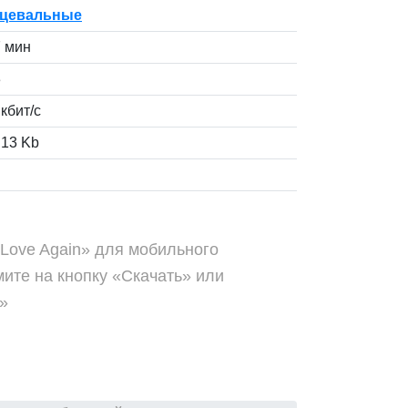
цевальные
7 мин
3
кбит/с
.13 Kb
- Love Again» для мобильного
ите на кнопку «Скачать» или
»