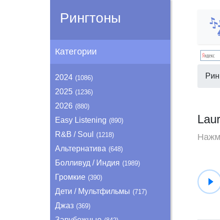
Рингтоны
Категории
Рин
2024
(1086)
2025
(1236)
2026
(880)
Lau
Easy Listening
(890)
R&B / Soul
(1218)
Нажми
Альтернатива
(648)
Болливуд / Индия
(1989)
Громкие
(390)
Дети / Мультфильмы
(717)
Джаз
(369)
Зарубежные