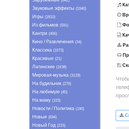
(842)
Ка
Звуковые эффекты
(1040)
Вр
Игры
(1810)
Из фильмов
Фо
(591)
Кантри
(406)
Ка
Кино / Развлечения
(34)
Ра
Классика
(1073)
Пр
Красивые
(21)
Ска
Латинские
(1638)
Мировая-музыка
(3129)
Чтобы
На будильник
(278)
теле
На любимую
(40)
прос
На маму
(103)
Новости / Политика
(190)
Ск
Новые
(694)
Новый Год
(233)