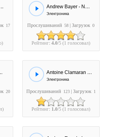
olf - No Stress (Dj Ramirez Remix)
Andrew Bayer - Need Your Love (Phonat Remix)
Электроника
зок
Прослушиваний
| Загрузок
17
58
0
о)
Рейтинг:
4.0
/5 (1 голосовал)
t K.I.D & Dev - Hey Hey Hey
Antoine Clamaran & Laurent Pautrat - Somebody Scream
Электроника
зок
Прослушиваний
| Загрузок
20
123
1
л)
Рейтинг:
1.0
/5 (1 голосовал)