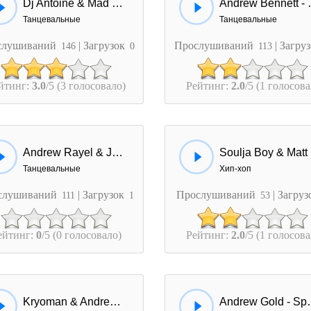
Dj Antoine & Mad Mark & Remady - I Feel (Laurent Wery Remix)
Andrew 
Танцевальные
Танцевальные
слушиваний
| Загрузок
Прослушиваний
| Загру
146
0
113
йтинг:
3.0
/5 (3 голосовало)
Рейтинг:
2.0
/5 (1 голосова
Andrew Rayel & Jwaydan - Until The End
So
Танцевальные
Хип-хоп
слушиваний
| Загрузок
Прослушиваний
| Загру
111
1
53
ейтинг:
0
/5 (0 голосовало)
Рейтинг:
2.0
/5 (1 голосова
Kryoman & Andrew Cole - Darkness
Andrew Gold 