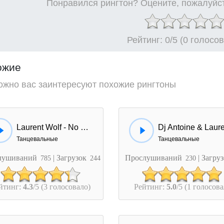
Понравился рингтон? Оцените, пожалуйст
Рейтинг:
0
/5 (0 голосо
ожие
ожно вас заинтересуют похожие рингтоны
Laurent Wolf - No Stress
Танцевальные
Танцевальные
лушиваний
| Загрузок
Прослушиваний
| Загру
785
244
230
йтинг:
4.3
/5 (3 голосовало)
Рейтинг:
5.0
/5 (1 голосова