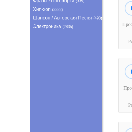
Фразы / Поговорки
(339)
Хип-хоп
(3322)
Шансон / Авторская Песня
(493)
Про
Электроника
(2835)
Р
Про
Р