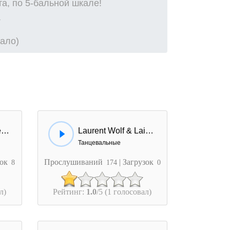
а, по 5-бальной шкале!
вало)
Dj Antoine & Laurent Wolf - This Time
Laurent Wolf & Laila Darwich - I Can Fly
Танцевальные
зок
Прослушиваний
| Загрузок
8
174
0
л)
Рейтинг:
1.0
/5 (1 голосовал)