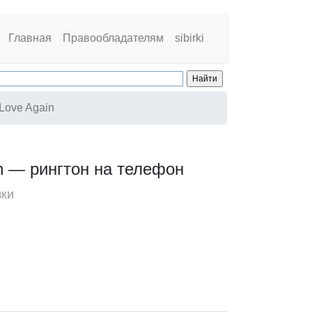
Главная
Правообладателям
sibirki
 Love Again
in — рингтон на телефон
зки