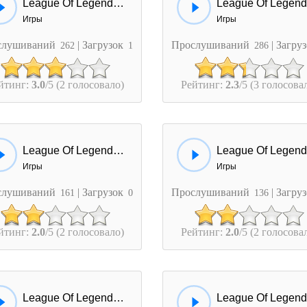
League Of Legends - Annie
Игры
Игры
слушиваний
| Загрузок
Прослушиваний
| Загру
262
1
286
йтинг:
3.0
/5 (2 голосовало)
Рейтинг:
2.3
/5 (3 голосова
League Of Legends - Christmas
Игры
Игры
слушиваний
| Загрузок
Прослушиваний
| Загру
161
0
136
йтинг:
2.0
/5 (2 голосовало)
Рейтинг:
2.0
/5 (2 голосова
League Of Legends - PBE (Lulus Theme)