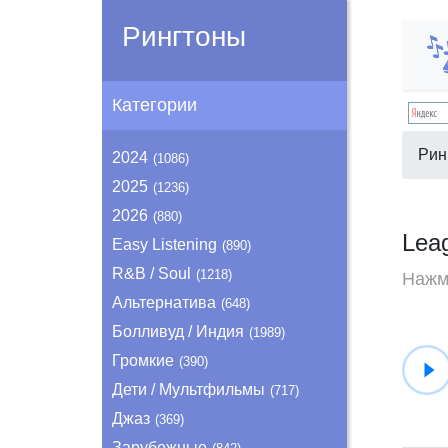
Рингтоны
Категории
Рин
2024
(1086)
2025
(1236)
2026
(880)
Lea
Easy Listening
(890)
R&B / Soul
(1218)
Нажми
Альтернатива
(648)
Болливуд / Индия
(1989)
Громкие
(390)
Дети / Мультфильмы
(717)
Джаз
(369)
Зарубежные