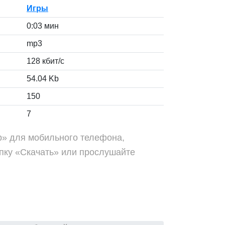
Игры
0:03 мин
mp3
128 кбит/с
54.04 Kb
150
7
up» для мобильного телефона,
пку «Скачать» или прослушайте