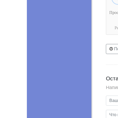
Про
Р
По
Оста
Напи