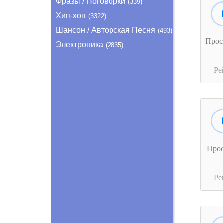
Фразы / Поговорки
(339)
Хип-хоп
(3322)
Шансон / Авторская Песня
(493)
Прос
Электроника
(2835)
Ре
Про
Ре