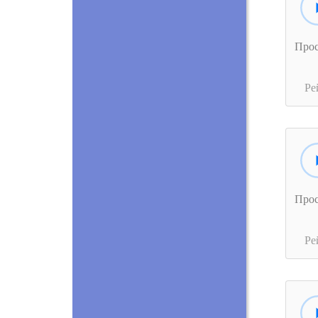
Про
Ре
Про
Ре