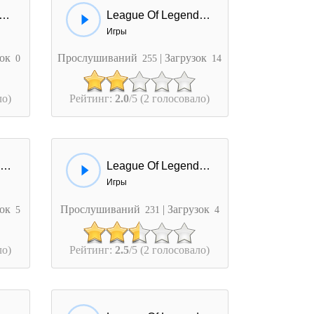
 - D-Town (League Of Legends)
League Of Legends - Demacia
Игры
зок
Прослушиваний
| Загрузок
0
255
14
ло)
Рейтинг:
2.0
/5 (2 голосовало)
League Of Legends - Zed Laugh
League Of Legends - P-P-Pentakill
Игры
зок
Прослушиваний
| Загрузок
5
231
4
ло)
Рейтинг:
2.5
/5 (2 голосовало)