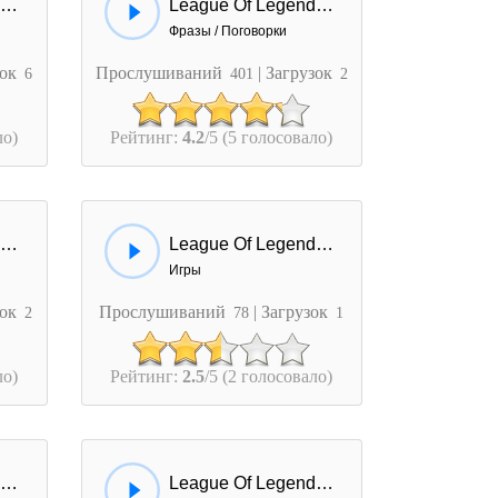
League Of Legends - Pentakill
League Of Legends - Viktor
Фразы / Поговорки
зок
Прослушиваний
| Загрузок
6
401
2
ло)
Рейтинг:
4.2
/5 (5 голосовало)
League Of Legends - Pool Party
League Of Legends - Chinese New Year
Игры
зок
Прослушиваний
| Загрузок
2
78
1
ло)
Рейтинг:
2.5
/5 (2 голосовало)
League Of Legends - Eternum Nocturne
League Of Legends - Lissandra Laugh