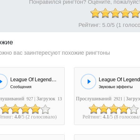
Понравился рингтон? Оцените, пожалуйст
Рейтинг:
5.0
/5 (1 голос
ожие
ожно вас заинтересуют похожие рингтоны
League Of Legends - PM
Сообщения
Звуковые эффекты
лушиваний
| Загрузок
Прослушиваний
| Загру
927
13
2921
йтинг:
4.0
/5 (2 голосовало)
Рейтинг:
4.1
/5 (8 голосова