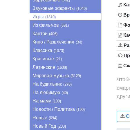
(842)
Ка
Звуковые эффекты
(1040)
Вр
Игры
(1810)
Из фильмов
Фо
(591)
Кантри
(406)
Ка
Кино / Развлечения
(34)
Ра
Классика
(1073)
Пр
Красивые
(21)
Ска
Латинские
(1638)
Мировая-музыка
(3129)
Чтобы
На будильник
(278)
смар
На любимую
(40)
други
На маму
(103)
Новости / Политика
(190)
Ск
Новые
(694)
Новый Год
(233)