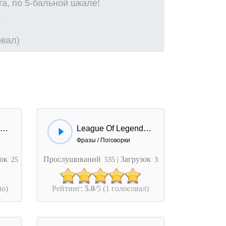
а, по 5-бальной шкале!
овал)
League Of Legends - Trade
League Of Legends - Nocturne
Фразы / Поговорки
зок
Прослушиваний
| Загрузок
25
535
3
ло)
Рейтинг:
5.0
/5 (1 голосовал)