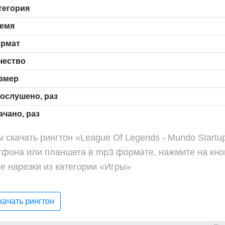
тегория
емя
рмат
чество
змер
ослушено, раз
чано, раз
 скачать рингтон «League Of Legends - Mundo Start
тфона или планшета в mp3 формате, нажмите на кно
е нарезки из категории «Игры»
ачать рингтон