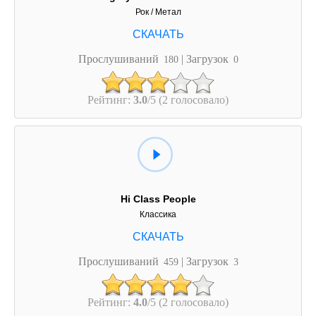
Рок / Метал
Прослушиваний
| Загрузок
180
0
Рейтинг:
3.0
/5 (2 голосовало)
Hi Class People
Классика
Прослушиваний
| Загрузок
459
3
Рейтинг:
4.0
/5 (2 голосовало)