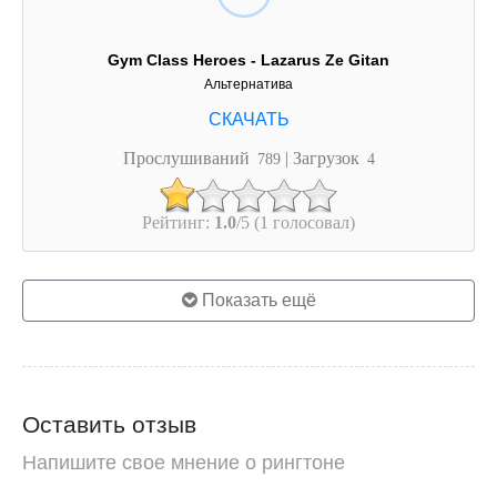
Gym Class Heroes - Lazarus Ze Gitan
Альтернатива
Прослушиваний
| Загрузок
789
4
Рейтинг:
1.0
/5 (1 голосовал)
Показать ещё
Оставить отзыв
Напишите свое мнение о рингтоне