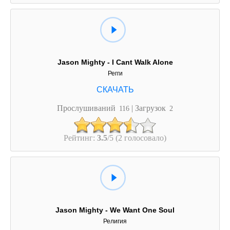
Jason Mighty - I Cant Walk Alone
Регги
Прослушиваний
| Загрузок
116
2
Рейтинг:
3.5
/5 (2 голосовало)
Jason Mighty - We Want One Soul
Религия