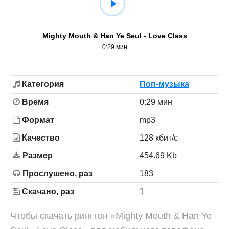
Mighty Mouth & Han Ye Seul - Love Class
0:29 мин
Категория
Поп-музыка
Время
0:29 мин
Формат
mp3
Качество
128 кбит/с
Размер
454.69 Kb
Прослушено, раз
183
Скачано, раз
1
Чтобы скачать рингтон «Mighty Mouth & Han Ye