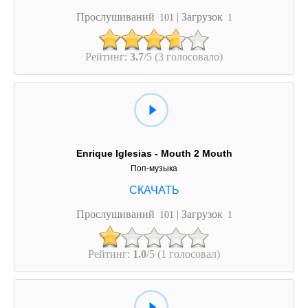
Прослушиваний
| Загрузок
101
1
Рейтинг:
3.7
/5 (3 голосовало)
Enrique Iglesias - Mouth 2 Mouth
Поп-музыка
Прослушиваний
| Загрузок
101
1
Рейтинг:
1.0
/5 (1 голосовал)