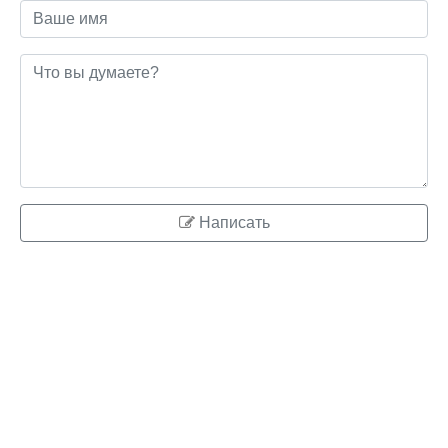
Написать
© 2026 ringo.su
Правообладателям