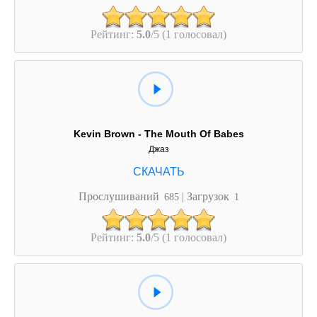
Рейтинг:
5.0
/5 (1 голосовал)
Kevin Brown - The Mouth Of Babes
Джаз
Прослушиваний
| Загрузок
685
1
Рейтинг:
5.0
/5 (1 голосовал)