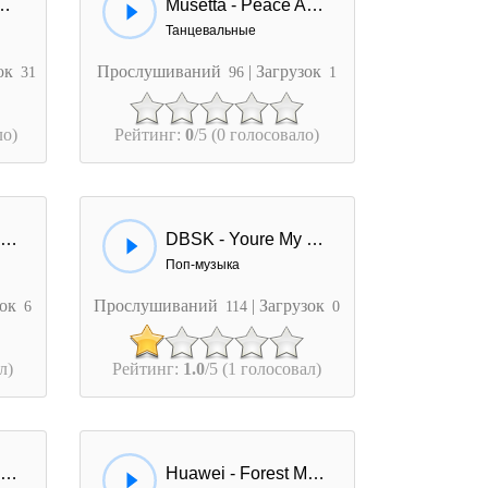
 - Воспоминание
Musetta - Peace And Melody
Танцевальные
зок
Прослушиваний
| Загрузок
31
96
1
ло)
Рейтинг:
0
/5 (0 голосовало)
K.Melody - Напишу Письмо
DBSK - Youre My Melody
Поп-музыка
зок
Прослушиваний
| Загрузок
6
114
0
л)
Рейтинг:
1.0
/5 (1 голосовал)
Oliver Heldens - Melody
Huawei - Forest Melody