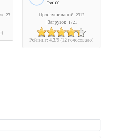
Топ100
зок
Прослушиваний
23
2312
| Загрузок
1721
о)
Рейтинг:
4.3
/5 (12 голосовало)