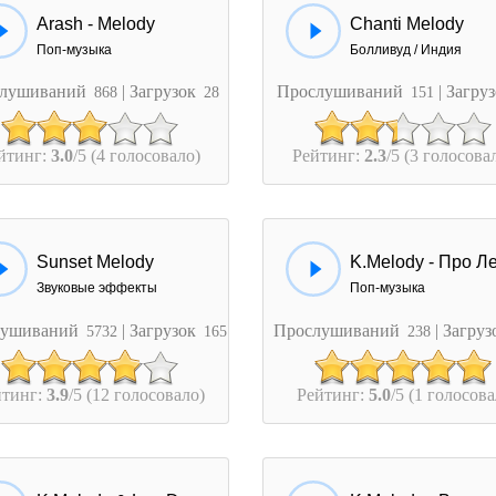
Arash - Melody
Chanti Melody
Поп-музыка
Болливуд / Индия
лушиваний
| Загрузок
Прослушиваний
| Загру
868
28
151
йтинг:
3.0
/5 (4 голосовало)
Рейтинг:
2.3
/5 (3 голосова
Sunset Melody
K.Melody - Про Л
Звуковые эффекты
Поп-музыка
лушиваний
| Загрузок
Прослушиваний
| Загру
5732
165
238
йтинг:
3.9
/5 (12 голосовало)
Рейтинг:
5.0
/5 (1 голосова