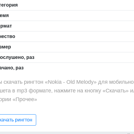
тегория
емя
рмат
чество
змер
ослушено, раз
чано, раз
 скачать рингтон «Nokia - Old Melody» для мобильн
шета в mp3 формате, нажмите на кнопку «Скачать» и
гории «Прочее»
ачать рингтон