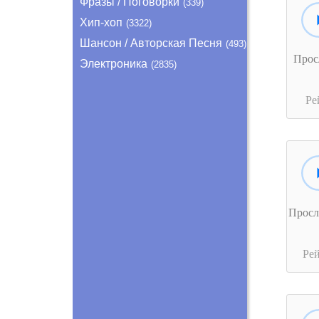
Фразы / Поговорки
(339)
Хип-хоп
(3322)
Шансон / Авторская Песня
(493)
Прос
Электроника
(2835)
Ре
Прос
Ре