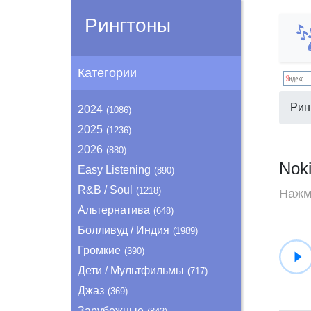
Рингтоны
Категории
Рин
2024
(1086)
2025
(1236)
2026
(880)
Nok
Easy Listening
(890)
R&B / Soul
(1218)
Нажми
Альтернатива
(648)
Болливуд / Индия
(1989)
Громкие
(390)
Дети / Мультфильмы
(717)
Джаз
(369)
Зарубежные