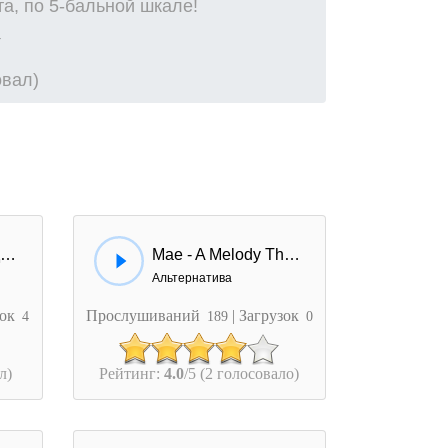
а, по 5-бальной шкале!
овал)
Kate Melody - Подарю ему (Anton Melody remix)
Mae - A Melody The Memory
Альтернатива
зок
Прослушиваний
| Загрузок
4
189
0
л)
Рейтинг:
4.0
/5 (2 голосовало)