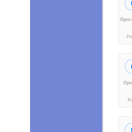
Прос
Ре
Про
Р