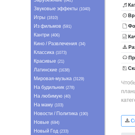
(842)
Ка
Звуковые эффекты
(1040)
Вр
Игры
(1810)
Из фильмов
Фо
(591)
Кантри
(406)
Ка
Кино / Развлечения
(34)
Ра
Классика
(1073)
Пр
Красивые
(21)
Ска
Латинские
(1638)
Мировая-музыка
(3129)
Чтобы
На будильник
(278)
план
На любимую
(40)
кате
На маму
(103)
Новости / Политика
(190)
Ск
Новые
(694)
Новый Год
(233)