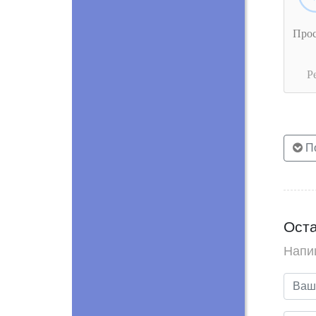
Про
Р
По
Оста
Напи