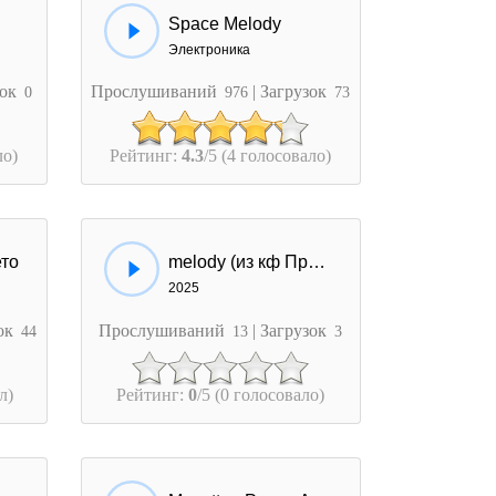
Space Melody
Электроника
зок
Прослушиваний
| Загрузок
0
976
73
ло)
Рейтинг:
4.3
/5 (4 голосовало)
ето
melody (из кф Привидение)
2025
зок
Прослушиваний
| Загрузок
44
13
3
л)
Рейтинг:
0
/5 (0 голосовало)