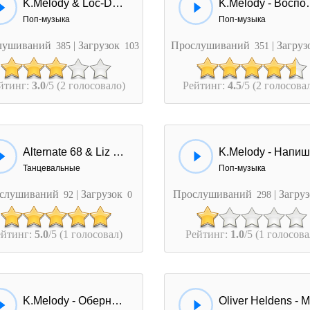
K.Melody & Loc-Dog - За Тобой
K.Melody
Поп-музыка
Поп-музыка
лушиваний
| Загрузок
Прослушиваний
| Загру
385
103
351
йтинг:
3.0
/5 (2 голосовало)
Рейтинг:
4.5
/5 (2 голосова
Alternate 68 & Liz Melody - Stronger
Танцевальные
Поп-музыка
слушиваний
| Загрузок
Прослушиваний
| Загру
92
0
298
ейтинг:
5.0
/5 (1 голосовал)
Рейтинг:
1.0
/5 (1 голосова
K.Melody - Обернись И Вспомни