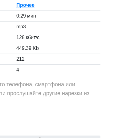
Прочее
0:29 мин
mp3
128 кбит/с
449.39 Kb
212
4
ого телефона, смартфона или
ли прослушайте другие нарезки из