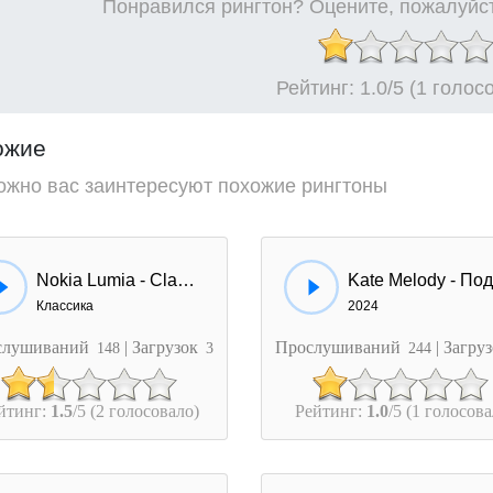
Понравился рингтон? Оцените, пожалуйст
Рейтинг:
1.0
/5 (1 голос
ожие
ожно вас заинтересуют похожие рингтоны
Nokia Lumia - Classic Melody
Классика
2024
слушиваний
| Загрузок
Прослушиваний
| Загру
148
3
244
йтинг:
1.5
/5 (2 голосовало)
Рейтинг:
1.0
/5 (1 голосова