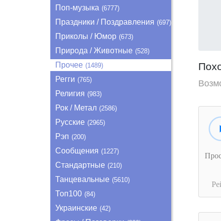
Поп-музыка
(6777)
Праздники / Поздравления
(697)
Приколы / Юмор
(673)
Природа / Животные
(528)
Прочее
Пох
(1489)
Регги
(765)
Возм
Религия
(983)
Рок / Метал
(2586)
Русские
(2965)
Рэп
(200)
Сообщения
(1227)
Про
Стандартные
(210)
Танцевальные
(5610)
Ре
Топ100
(84)
Украинские
(42)