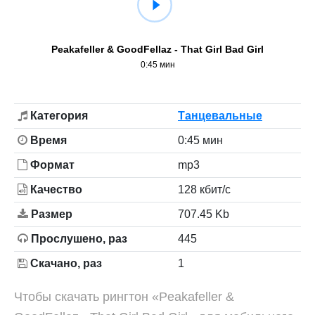
Peakafeller & GoodFellaz - That Girl Bad Girl
0:45 мин
Категория
Танцевальные
Время
0:45 мин
Формат
mp3
Качество
128 кбит/с
Размер
707.45 Kb
Прослушено, раз
445
Скачано, раз
1
Чтобы скачать рингтон «Peakafeller &