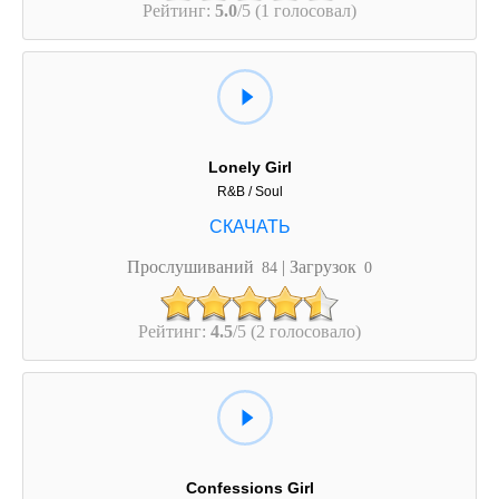
Рейтинг:
5.0
/5 (1 голосовал)
Lonely Girl
R&B / Soul
Прослушиваний
| Загрузок
84
0
Рейтинг:
4.5
/5 (2 голосовало)
Confessions Girl