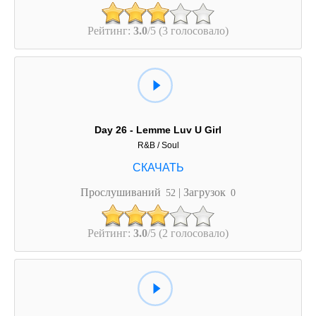
Рейтинг:
3.0
/5 (3 голосовало)
Day 26 - Lemme Luv U Girl
R&B / Soul
Прослушиваний
| Загрузок
52
0
Рейтинг:
3.0
/5 (2 голосовало)