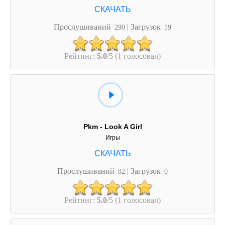
Прослушиваний
| Загрузок
290
19
Рейтинг:
5.0
/5 (1 голосовал)
Pkm - Look A Girl
Игры
Прослушиваний
| Загрузок
82
0
Рейтинг:
5.0
/5 (1 голосовал)