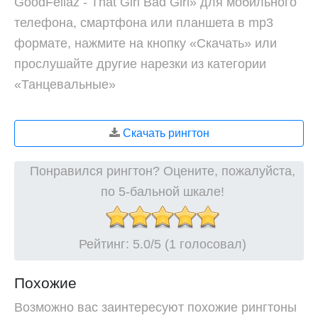
GoodFellaz - That Girl Bad Girl» для мобильного
телефона, смартфона или планшета в mp3
формате, нажмите на кнопку «Скачать» или
прослушайте другие нарезки из категории
«Танцевальные»
Скачать рингтон
Понравился рингтон? Оцените, пожалуйста,
по 5-бальной шкале!
Рейтинг:
5.0
/5 (1 голосовал)
Похожие
Возможно вас заинтересуют похожие рингтоны