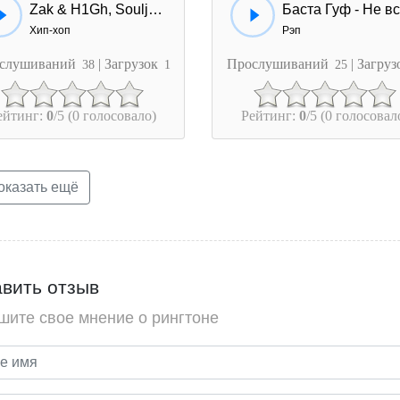
Zak & H1Gh, Souljust - Пока
Хип-хоп
Рэп
слушиваний
| Загрузок
Прослушиваний
| Загру
38
1
25
ейтинг:
0
/5 (0 голосовало)
Рейтинг:
0
/5 (0 голосовал
казать ещё
вить отзыв
шите свое мнение о рингтоне