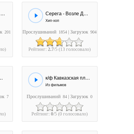
Руки Вверх! - Дома не сиди
Серега - Возле Дома Твоего
Хип-хоп
ок
Прослушиваний
| Загрузок
201
1854
904
ло)
Рейтинг:
2.7
/5 (13 голосовало)
ку, Хватит Дома Преть
к/ф Кавказская пленница - Мне теперь из этого дома...
Из фильмов
зок
Прослушиваний
| Загрузок
7
84
0
ло)
Рейтинг:
0
/5 (0 голосовало)