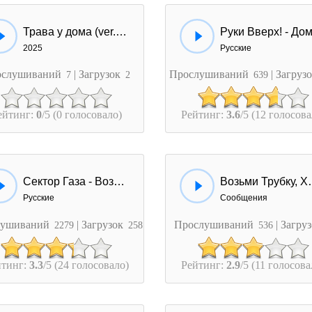
Трава у дома (ver.2 Remix)
2025
Русские
ослушиваний
| Загрузок
Прослушиваний
| Загруз
7
2
639
ейтинг:
0
/5 (0 голосовало)
Рейтинг:
3.6
/5 (12 голосова
Сектор Газа - Возле дома твоего
Возьми Труб
Русские
Сообщения
лушиваний
| Загрузок
Прослушиваний
| Загру
2279
258
536
йтинг:
3.3
/5 (24 голосовало)
Рейтинг:
2.9
/5 (11 голосова