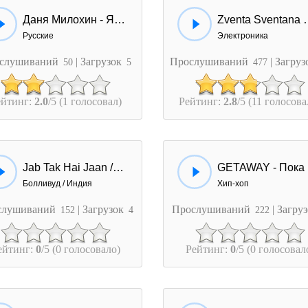
Даня Милохин - Я Дома (Skazka Music Remix)
Zventa Sventana & 
Русские
Электроника
слушиваний
| Загрузок
Прослушиваний
| Загру
50
5
477
ейтинг:
2.0
/5 (1 голосовал)
Рейтинг:
2.8
/5 (11 голосова
Jab Tak Hai Jaan / Пока Я Жив
G
Болливуд / Индия
Хип-хоп
слушиваний
| Загрузок
Прослушиваний
| Загру
152
4
222
ейтинг:
0
/5 (0 голосовало)
Рейтинг:
0
/5 (0 голосовал