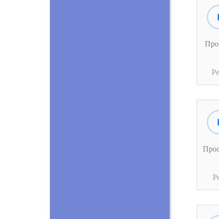
Про
Р
Про
Р