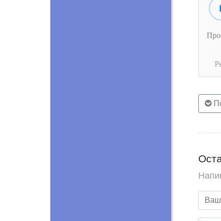
Про
Р
По
Оста
Напи