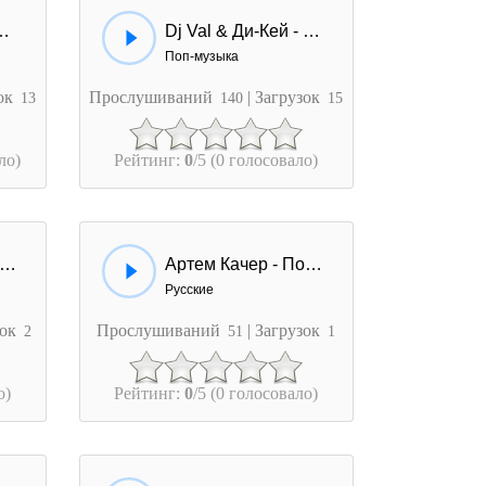
Иван Дорн - Мужа Дома Нету
Dj Val & Ди-Кей - Пока Ты Спишь
Поп-музыка
зок
Прослушиваний
| Загрузок
13
140
15
ло)
Рейтинг:
0
/5 (0 голосовало)
ETAWAY - Пока Я Молодой
Артем Качер - Пока ты с ним
Русские
зок
Прослушиваний
| Загрузок
2
51
1
о)
Рейтинг:
0
/5 (0 голосовало)