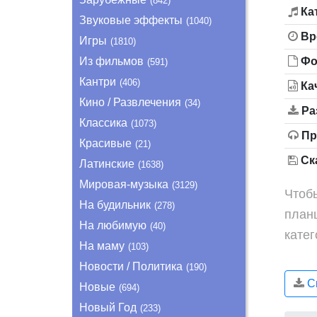
(842)
Ка
Звуковые эффекты
(1040)
Вр
Игры
(1810)
Из фильмов
Фо
(591)
Кантри
(406)
Ка
Кино / Развлечения
(34)
Ра
Классика
(1073)
Пр
Красивые
(21)
Ска
Латинские
(1638)
Мировая-музыка
(3129)
Чтоб
На будильник
(278)
план
На любимую
(40)
кате
На маму
(103)
Новости / Политика
(190)
Ск
Новые
(694)
Новый Год
(233)