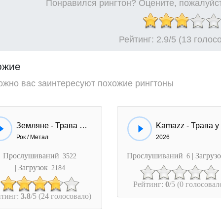
Понравился рингтон? Оцените, пожалуйст
Рейтинг:
2.9
/5 (13 голос
ожие
ожно вас заинтересуют похожие рингтоны
Земляне - Трава У Дома
Рок / Метал
2026
Прослушиваний
Прослушиваний
| Загруз
3522
6
| Загрузок
2184
Рейтинг:
0
/5 (0 голосовал
йтинг:
3.8
/5 (24 голосовало)