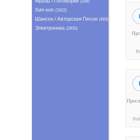
Фразы / Поговорки
(339)
Хип-хоп
(3322)
Шансон / Авторская Песня
(493)
Электроника
(2835)
Пр
Р
Прос
Ре