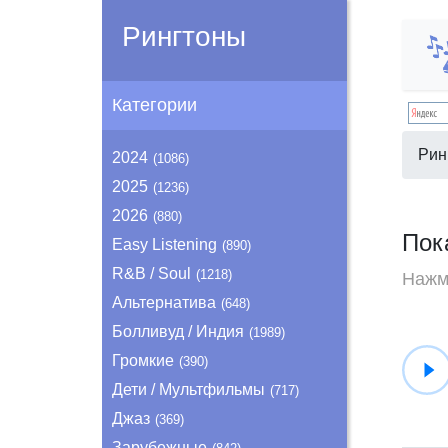
Рингтоны
Категории
Рин
2024
(1086)
2025
(1236)
2026
(880)
Пок
Easy Listening
(890)
R&B / Soul
(1218)
Нажми
Альтернатива
(648)
Болливуд / Индия
(1989)
Громкие
(390)
Дети / Мультфильмы
(717)
Джаз
(369)
Зарубежные