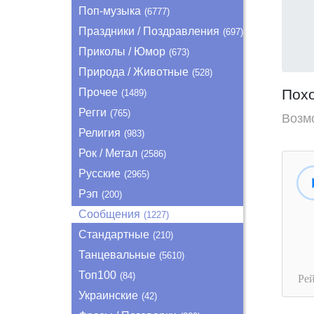
Поп-музыка
(6777)
Праздники / Поздравления
(697)
Приколы / Юмор
(673)
Природа / Животные
(528)
Прочее
Пох
(1489)
Регги
(765)
Возм
Религия
(983)
Рок / Метал
(2586)
Русские
(2965)
Рэп
(200)
Сообщения
(1227)
Стандартные
(210)
Танцевальные
(5610)
Топ100
(84)
Ре
Украинские
(42)