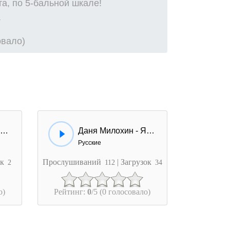
а, по 5-бальной шкале!
овало)
Kamazz - Трава у дома
Даня Милохин - Я Дома
Русские
ок
Прослушиваний
| Загрузок
2
112
34
о)
Рейтинг:
0
/5 (0 голосовало)