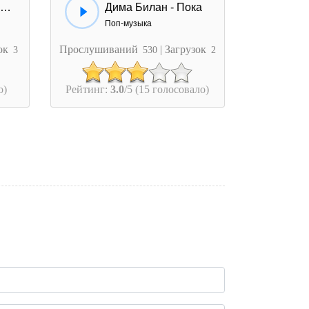
Баста Гуф - Не вс потеряно пока
Дима Билан - Пока
Поп-музыка
зок
Прослушиваний
| Загрузок
3
530
2
о)
Рейтинг:
3.0
/5 (15 голосовало)