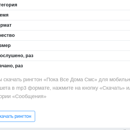
тегория
емя
рмат
чество
змер
ослушено, раз
чано, раз
ы скачать рингтон «Пока Все Дома Смс» для мобиль
шета в mp3 формате, нажмите на кнопку «Скачать» и
гории «Сообщения»
ачать рингтон