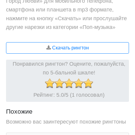
Город Любви» для мобильного телефона,
смартфона или планшета в mp3 формате,
нажмите на кнопку «Скачать» или прослушайте
другие нарезки из категории «Поп-музыка»
Скачать рингтон
Понравился рингтон? Оцените, пожалуйста,
по 5-бальной шкале!
Рейтинг:
5.0
/5 (1 голосовал)
Похожие
Возможно вас заинтересуют похожие рингтоны