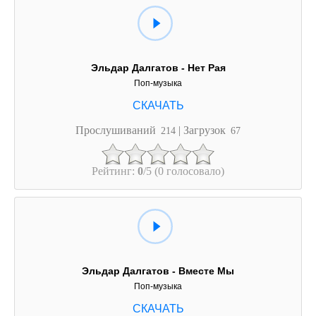
Эльдар Далгатов - Нет Рая
Поп-музыка
Прослушиваний
| Загрузок
214
67
Рейтинг:
0
/5 (0 голосовало)
Эльдар Далгатов - Вместе Мы
Поп-музыка