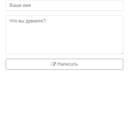
Написать
© 2026 ringo.su
Правообладателям