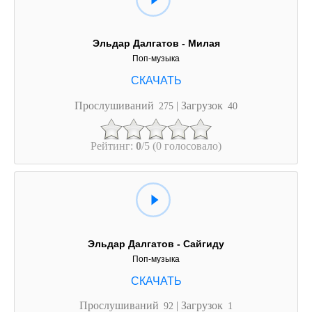
Эльдар Далгатов - Милая
Поп-музыка
Прослушиваний
| Загрузок
275
40
Рейтинг:
0
/5 (0 голосовало)
Эльдар Далгатов - Сайгиду
Поп-музыка
Прослушиваний
| Загрузок
92
1