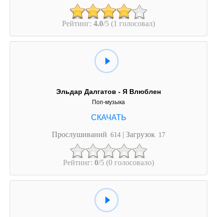
Рейтинг:
4.0
/5 (1 голосовал)
Эльдар Далгатов - Я Влюблен
Поп-музыка
Прослушиваний
| Загрузок
614
17
Рейтинг:
0
/5 (0 голосовало)