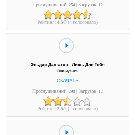
Прослушиваний
| Загрузок
254
12
Рейтинг:
4.5
/5 (4 голосовало)
Эльдар Далгатов - Лишь Для Тебя
Поп-музыка
Прослушиваний
| Загрузок
290
12
Рейтинг:
2.5
/5 (2 голосовало)